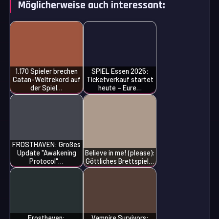
Möglicherweise auch interessant:
1.170 Spieler brechen
SPIEL Essen 2025:
Catan-Weltrekord auf
Ticketverkauf startet
der Spiel…
heute – Eure…
FROSTHAVEN: Großes
Update "Awakening
Believe in me! (please):
Protocol"…
Göttliches Brettspiel…
Frosthaven:
Vampire Survivors: