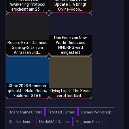
Awakening Protocol
Update 1.14 bringt
erscheint am 23.…
Online-Koop…
Das Ende von New
Recaro Exo - Der neue
World: Amazons
Gaming-Sitz zum
MMORPG wird
Anfassen und…
eingestellt
Xbox 2026 Roadmap
geleakt - Halo, Gears,
Dying Light: The Beast
Fable vor GTA 6
veröffentlicht…
Board Game Circus
Frosted Games
Games Workshop
Golden Demon
HeidelBÄR Games
Pegasus Spiele