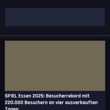
Zum
Inhalt
springen
GAMING | ENTERTAINMENT | TECHNIK | LIFESTYLE
GAMEFINITY
SPIEL Essen 2025: Besucherrekord mit
220.000 Besuchern an vier ausverkauften
Tagen