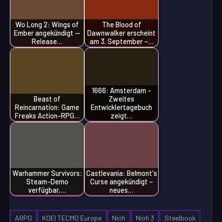
Wo Long 2: Wings of
The Blood of
Ember angekündigt —
Dawnwalker erscheint
Release…
am 3. September –…
1666: Amsterdam -
Beast of
Zweites
Reincarnation: Game
Entwicklertagebuch
Freaks Action-RPG…
zeigt…
Warhammer Survivors:
Castlevania: Belmont's
Steam-Demo
Curse angekündigt –
verfügbar,…
neues…
ARPG
KOEI TECMO Europe
Nioh
Nioh 3
Steelbook