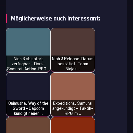
Möglicherweise auch interessant:
Nioh 3 ab sofort
Nioh 3 Release-Datum
verfügbar – Dark-
bestätigt: Team
Samurai-Action-RPG…
Ninjas…
Onimusha: Way of the
Expeditions: Samurai
Sword - Capcom
angekündigt – Taktik-
kündigt neuen…
RPG im…