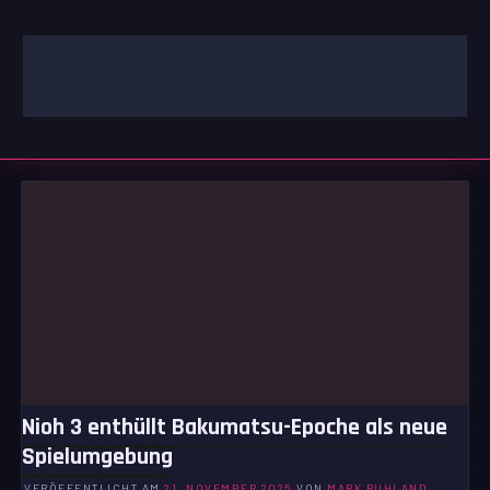
Zum
Inhalt
springen
GAMING | ENTERTAINMENT | TECHNIK | LIFESTYLE
GAMEFINITY
Nioh 3 enthüllt Bakumatsu-Epoche als neue
Spielumgebung
VERÖFFENTLICHT AM
21. NOVEMBER 2025
VON
MARK RUHLAND