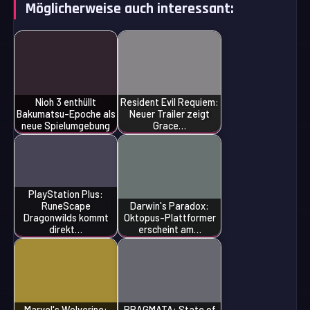
Möglicherweise auch interessant:
Nioh 3 enthüllt
Resident Evil Requiem:
Bakumatsu-Epoche als
Neuer Trailer zeigt
neue Spielumgebung
Grace…
PlayStation Plus:
RuneScape
Darwin's Paradox:
Dragonwilds kommt
Oktopus-Plattformer
direkt…
erscheint am…
Marvel's Wolverine:
PRAGMATA: State of