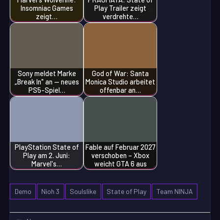
Insomniac Games
Play Trailer zeigt
zeigt…
verdrehte…
Sony meldet Marke
God of War: Santa
„Break In" an — neues
Monica Studio arbeitet
PS5-Spiel…
offenbar an…
PlayStation State of
Fable auf Februar 2027
Play am 2. Juni:
verschoben – Xbox
Marvel's…
weicht GTA 6 aus
Demo
Nioh 3
Soulslike
State of Play
Team NINJA