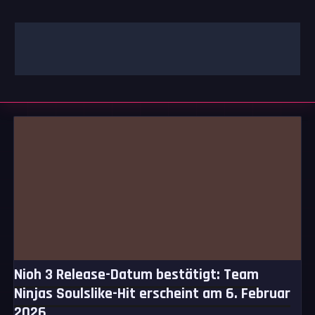
Zum
Inhalt
springen
GAMING | ENTERTAINMENT | TECHNIK | LIFESTYLE
GAMEFINITY
Nioh 3 Release-Datum bestätigt: Team
Ninjas Soulslike-Hit erscheint am 6. Februar
2026