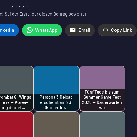
! Sei der Erste, der diesen Beitrag bewertet.
inkedIn
WhatsApp
Email
Copy Link
Fünf Tage bis zum
Combat 8: Wings
Persona 3 Reload
Summer Game Fest
Theve — Korea-
erscheint am 23.
2026 — Das erwarten
ting deutet…
Oktober für…
wir