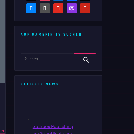
bluesky
steam-
youtube
twitch
pinterest
square
AUF GAMEFINITY SUCHEN
BELIEBTE NEWS
er