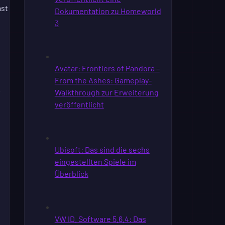
ast
.