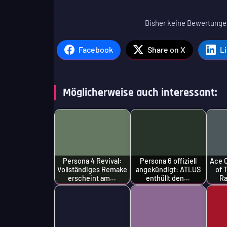
Bisher keine Bewertungen
Facebook
Share on X
L
Möglicherweise auch interessant:
Persona 4 Revival:
Persona 6 offiziell
Ace 
Vollständiges Remake
angekündigt: ATLUS
of 
erscheint am…
enthüllt den…
Ra