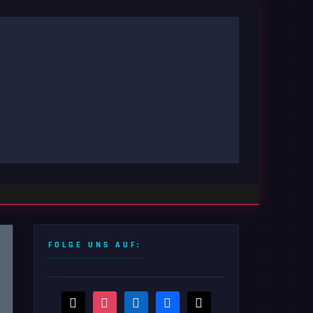
FOLGE UNS AUF:
threads
instagram
linkedin
facebook
x