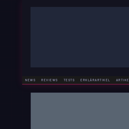
Zum
Inhalt
springen
GAMING | ENTERTAINMENT | TECHNIK | LIFESTY
GAMEFINITY
NEWS
REVIEWS
TESTS
ERKLÄRARTIKEL
ARTIK