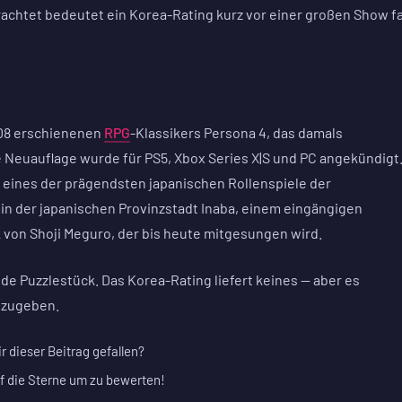
trachtet bedeutet ein Korea-Rating kurz vor einer großen Show f
008 erschienenen
RPG
-Klassikers Persona 4, das damals
ie Neuauflage wurde für PS5, Xbox Series X|S und PC angekündigt
 eines der prägendsten japanischen Rollenspiele der
n der japanischen Provinzstadt Inaba, einem eingängigen
von Shoji Meguro, der bis heute mitgesungen wird.
de Puzzlestück. Das Korea-Rating liefert keines — aber es
ntzugeben.
ir dieser Beitrag gefallen?
f die Sterne um zu bewerten!