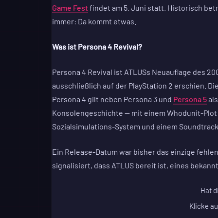
Game Fest
findet am 5. Juni statt. Historisch be
immer: Da kommt etwas.
Was ist Persona 4 Revival?
Persona 4 Revival ist ATLUSs Neuauflage des 2
ausschließlich auf der PlayStation 2 erschien. D
Persona 4 gilt neben Persona 3 und
Persona 5
als
Konsolengeschichte — mit einem Whodunit-Plot i
Sozialsimulations-System und einem Soundtrack 
Ein Release-Datum war bisher das einzige fehlen
signalisiert, dass ATLUS bereit ist, eines bekan
Hat d
Klicke au