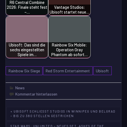
R6 Central Combine
2026: Finale steht fest
Vantage Studios:
–…
Ubisoft startet neue…
Ubisoft: Das sind die
Rainbow Six Mobile:
sechs eingestellten
Operation Gray
Spiele im…
Phantom ab sofort…
Rainbow Six Siege
Red Storm Entertainment
Ubisoft
News
Kommentar hinterlassen
Beitragsnavigation
« UBISOFT SCHLIESST STUDIOS IN WINNIPEG UND BELGRAD –
BIS ZU 380 STELLEN GESTRICHEN
STAR WARS: UNLIMITED – NEUES SET „ASHES OF THE