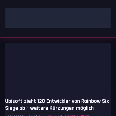
Zum
Inhalt
springen
GAMING | ENTERTAINMENT | TECHNIK | LIFESTYLE
GAMEFINITY
Ubisoft zieht 120 Entwickler von Rainbow Six
Siege ab – weitere Kürzungen möglich
VERÖFFENTLICHT AM
11. JUNI 2026
VON
MARK RUHLAND