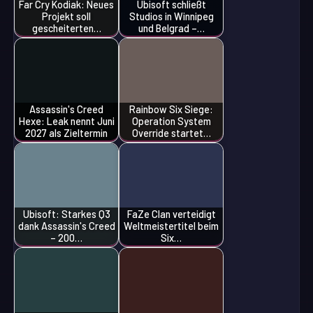
Far Cry Kodiak: Neues
Ubisoft schließt
Projekt soll
Studios in Winnipeg
gescheiterten…
und Belgrad –…
Assassin's Creed
Rainbow Six Siege:
Hexe: Leak nennt Juni
Operation System
2027 als Zieltermin
Override startet…
Ubisoft: Starkes Q3
FaZe Clan verteidigt
dank Assassin's Creed
Weltmeistertitel beim
– 200…
Six…