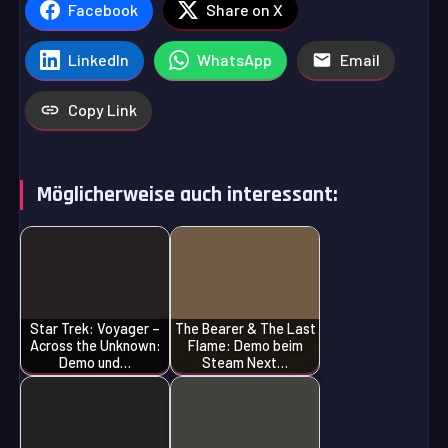
Facebook
Share on X
LinkedIn
WhatsApp
Email
Copy Link
Möglicherweise auch interessant:
Star Trek: Voyager –
The Bearer & The Last
Across the Unknown:
Flame: Demo beim
Demo und…
Steam Next…