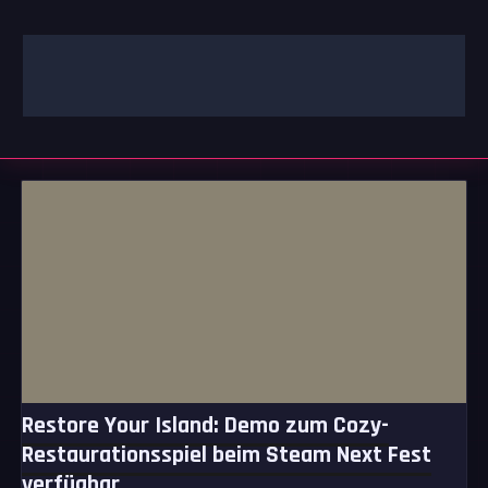
Zum
Inhalt
springen
GAMING | ENTERTAINMENT | TECHNIK | LIFESTYLE
GAMEFINITY
Restore Your Island: Demo zum Cozy-
Restaurationsspiel beim Steam Next Fest
verfügbar