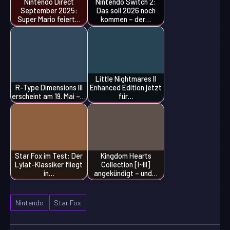
Nintendo Direct
Nintendo Switch 2:
September 2025:
Das soll 2026 noch
Super Mario feiert…
kommen – der…
Little Nightmares II
R-Type Dimensions III
Enhanced Edition jetzt
erscheint am 19. Mai –…
für…
Star Fox im Test: Der
Kingdom Hearts
Lylat-Klassiker fliegt
Collection [I~III]
in…
angekündigt – und…
Nintendo
Star Fox