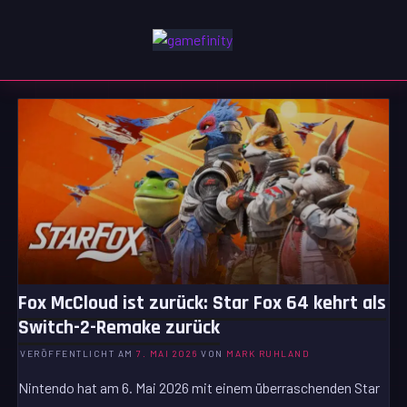
Zum
Inhalt
GAMEFINITY
springen
GAMING | ENTERTAINMENT | TECHNIK | LIFESTYLE
Fox McCloud ist zurück: Star Fox 64 kehrt als
Switch-2-Remake zurück
VERÖFFENTLICHT AM
7. MAI 2026
VON
MARK RUHLAND
Nintendo hat am 6. Mai 2026 mit einem überraschenden Star