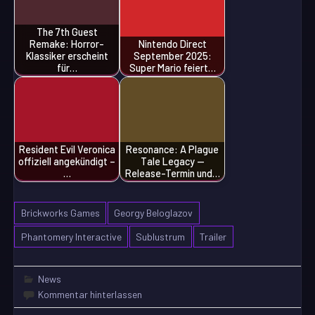
The 7th Guest
Remake: Horror-
Nintendo Direct
Klassiker erscheint
September 2025:
für…
Super Mario feiert…
Resident Evil Veronica
Resonance: A Plague
offiziell angekündigt –
Tale Legacy —
…
Release-Termin und…
Brickworks Games
Georgy Beloglazov
Phantomery Interactive
Sublustrum
Trailer
News
Kommentar hinterlassen