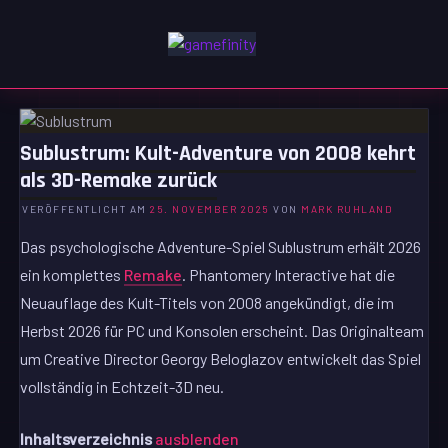
Zum
Inhalt
GAMEFINITY
springen
GAMING | ENTERTAINMENT | TECHNIK | LIFESTYLE
Sublustrum: Kult-Adventure von 2008 kehrt
als 3D-Remake zurück
VERÖFFENTLICHT AM
25. NOVEMBER 2025
VON
MARK RUHLAND
Das psychologische Adventure-Spiel Sublustrum erhält 2026
ein komplettes
Remake
. Phantomery Interactive hat die
Neuauflage des Kult-Titels von 2008 angekündigt, die im
Herbst 2026 für PC und Konsolen erscheint. Das Originalteam
um Creative Director Georgy Beloglazov entwickelt das Spiel
vollständig in Echtzeit-3D neu.
Inhaltsverzeichnis
ausblenden