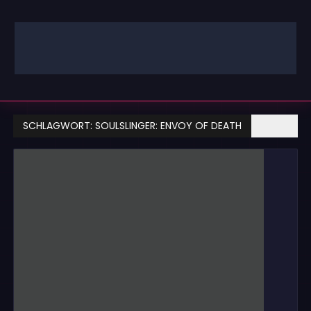
Zum
Inhalt
springen
GAMING | ENTERTAINMENT | TECHNIK | LIFESTYLE
GAMEFINITY
SCHLAGWORT:
SOULSLINGER: ENVOY OF DEATH