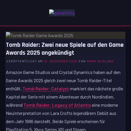
Zum
Inhalt
GAMEFINITY
springen
GAMING | ENTERTAINMENT | TECHNIK | LIFESTYLE
Tomb Raider: Zwei neue Spiele auf den Game
Awards 2025 angekündigt
VERÖFFENTLICHT AM
12. DEZEMBER 2025
VON
MARK RUHLAND
Amazon Game Studios und Crystal Dynamics haben auf den
Game Awards 2025 gleich zwei neue Tomb Raider-Titel
enthüllt.
Tomb Raider: Catalyst
markiert das nächste große
Kapitel der Serie mit einem Abenteuer durch Nordindien,
während
Tomb Raider: Legacy of Atlantis
eine moderne
Neuinterpretation von Lara Crofts legendärem Debüt aus
dem Jahr 1996 darstellt. Beide Spiele erscheinen für
PlayStation 5, Xbox Series X|S und Steam.