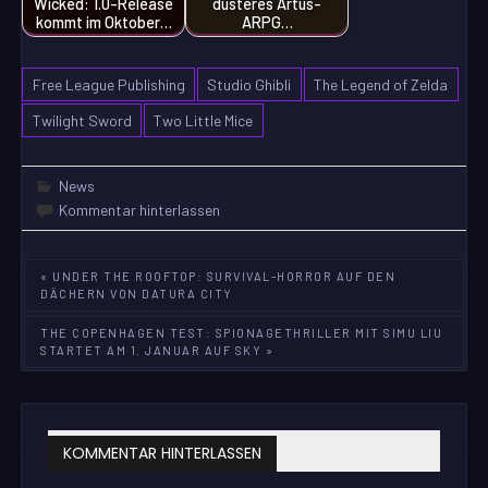
Wicked: 1.0-Release
düsteres Artus-
kommt im Oktober…
ARPG…
Free League Publishing
Studio Ghibli
The Legend of Zelda
Twilight Sword
Two Little Mice
News
Kommentar hinterlassen
Beitragsnavigation
« UNDER THE ROOFTOP: SURVIVAL-HORROR AUF DEN
DÄCHERN VON DATURA CITY
THE COPENHAGEN TEST: SPIONAGETHRILLER MIT SIMU LIU
STARTET AM 1. JANUAR AUF SKY »
KOMMENTAR HINTERLASSEN