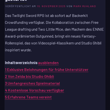
VERÖFFENTLICHT AM
16. NOVEMBER 2025
VON
MARK RUHLAND
Das Twilight Sword RPG ist ab sofort auf Backerkit
Crowdfunding verfügbar. Die Kollaboration zwischen Free
League drafting und Two Little Mice, den Machern des ENNIE
Award-prämierten Outgunned, bringt ein neues Fantasy-
Rollenspiel, das von Videospiel-Klassikern und Studio Ghibli
inspiriert wurde.
Inhaltsverzeichnis
ausblenden
1
Exklusive Belohnungen für frühe Unterstützer
2
Von Zelda bis Studio Ghibli
3
Umfangreiches Spielmaterial
4
Kostenlose Vorschau verfügbar
5
Erfahrene Teams vereint