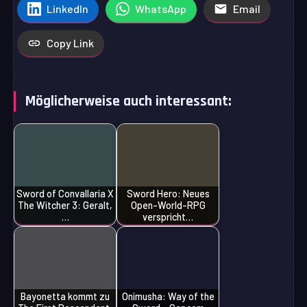
LinkedIn
WhatsApp
Email
Copy Link
Möglicherweise auch interessant:
Sword of Convallaria X
Sword Hero: Neues
The Witcher 3: Geralt,
Open-World-RPG
…
verspricht…
Bayonetta kommt zu
Onimusha: Way of the