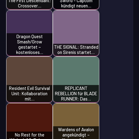
The First Descendant:
Sword - Capcom
Crossover…
kündigt neuen…
Dragon Quest
Smash/Grow
gestartet –
THE SIGNAL: Stranded
kostenloses…
on Sirenis startet…
Resident Evil Survival
REPLICANT
Unit: Kollaboration
REBELLION für BLADE
mit…
RUNNER: Das…
Wardens of Avalon
No Rest for the
angekündigt –