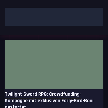
Zum
Inhalt
springen
GAMING | ENTERTAINMENT | TECHNIK | LIFESTYLE
GAMEFINITY
Twilight Sword RPG: Crowdfunding-
Kampagne mit exklusiven Early-Bird-Boni
gestartet