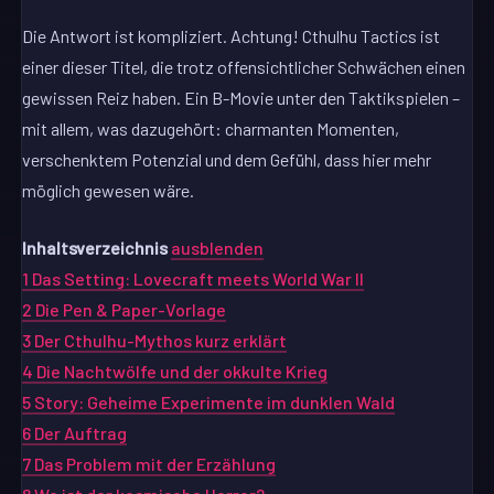
Die Antwort ist kompliziert. Achtung! Cthulhu Tactics ist
einer dieser Titel, die trotz offensichtlicher Schwächen einen
gewissen Reiz haben. Ein B-Movie unter den Taktikspielen –
mit allem, was dazugehört: charmanten Momenten,
verschenktem Potenzial und dem Gefühl, dass hier mehr
möglich gewesen wäre.
Inhaltsverzeichnis
ausblenden
1
Das Setting: Lovecraft meets World War II
2
Die Pen & Paper-Vorlage
3
Der Cthulhu-Mythos kurz erklärt
4
Die Nachtwölfe und der okkulte Krieg
5
Story: Geheime Experimente im dunklen Wald
6
Der Auftrag
7
Das Problem mit der Erzählung