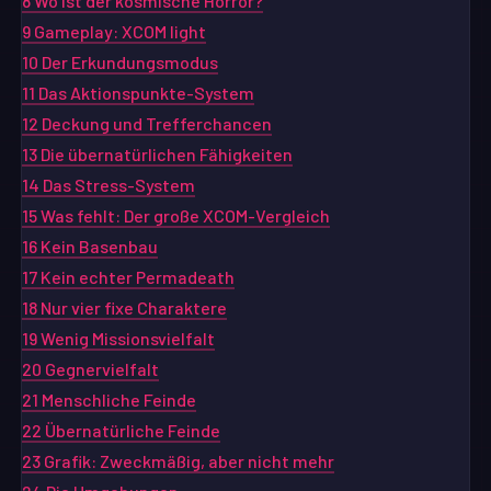
8
Wo ist der kosmische Horror?
9
Gameplay: XCOM light
10
Der Erkundungsmodus
11
Das Aktionspunkte-System
12
Deckung und Trefferchancen
13
Die übernatürlichen Fähigkeiten
14
Das Stress-System
15
Was fehlt: Der große XCOM-Vergleich
16
Kein Basenbau
17
Kein echter Permadeath
18
Nur vier fixe Charaktere
19
Wenig Missionsvielfalt
20
Gegnervielfalt
21
Menschliche Feinde
22
Übernatürliche Feinde
23
Grafik: Zweckmäßig, aber nicht mehr