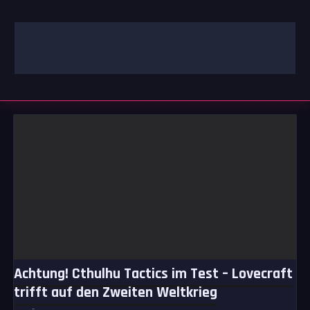
Zum
Inhalt
springen
GAMING | ENTERTAINMENT | TECHNIK | LIFESTYLE
GAMEFINITY
Achtung! Cthulhu Tactics im Test – Lovecraft
trifft auf den Zweiten Weltkrieg