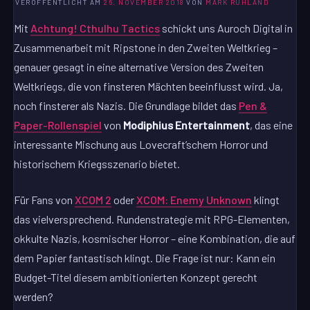
VERÖFFENTLICHT AM
26. NOVEMBER 2018
VON
MARK RUHLAND
Mit
Achtung! Cthulhu Tactics
schickt uns Auroch Digital in
Zusammenarbeit mit Ripstone in den Zweiten Weltkrieg –
genauer gesagt in eine alternative Version des Zweiten
Weltkriegs, die von finsteren Mächten beeinflusst wird. Ja,
noch finsterer als Nazis. Die Grundlage bildet das
Pen &
Paper-Rollenspiel
von
Modiphius Entertainment
, das eine
interessante Mischung aus Lovecraft’schem Horror und
historischem Kriegsszenario bietet.
Für Fans von
XCOM 2
oder
XCOM: Enemy Unknown
klingt
das vielversprechend. Rundenstrategie mit RPG-Elementen,
okkulte Nazis, kosmischer Horror – eine Kombination, die auf
dem Papier fantastisch klingt. Die Frage ist nur: Kann ein
Budget-Titel diesem ambitionierten Konzept gerecht
werden?