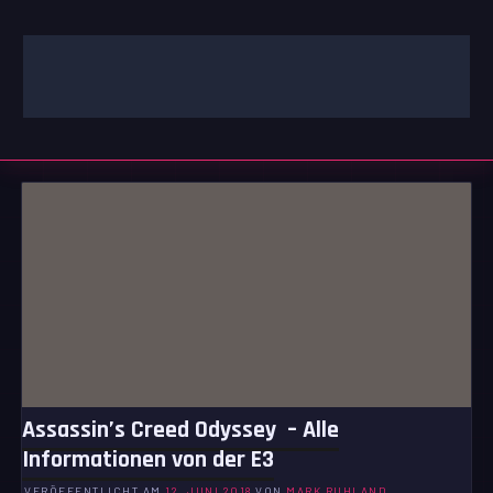
Zum
Inhalt
springen
GAMING | ENTERTAINMENT | TECHNIK | LIFESTYLE
GAMEFINITY
Assassin’s Creed Odyssey – Alle
Informationen von der E3
VERÖFFENTLICHT AM
12. JUNI 2018
VON
MARK RUHLAND