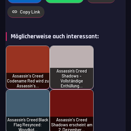
Copy Link
Möglicherweise auch interessant:
Assassin’s Creed
Assassin's Creed
Shadows -
Codename Red wird zu
Vollständige
Assassin's…
Enthüllung…
Assassin’s Creed Black
Assassin's Creed
Flag Resynced:
Shadows erscheint am
Woodkid…
2. Dezember…