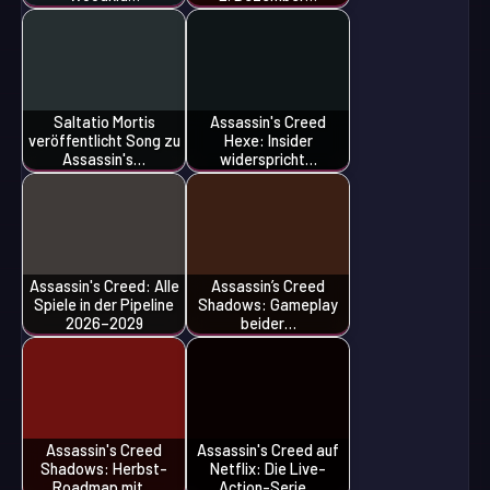
Saltatio Mortis
Assassin's Creed
veröffentlicht Song zu
Hexe: Insider
Assassin's…
widerspricht…
Assassin's Creed: Alle
Assassin’s Creed
Spiele in der Pipeline
Shadows: Gameplay
2026–2029
beider…
Assassin's Creed
Assassin's Creed auf
Shadows: Herbst-
Netflix: Die Live-
Roadmap mit…
Action-Serie…