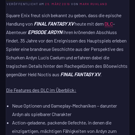
VERÖFFENTLICHT AM
26. MÄRZ 2019
VON
MARK RUHLAND
Square Enix freut sich bekannt zu geben, dass die epische
Handlung von
FINAL FANTASY
XV
heute mit dem
DLC
-
Abenteuer
EPISODE ARDYN
ihren krönenden Abschluss
findet. 35 Jahre vor den Ereignissen des Hauptspiels erleben
Spieler eine brandneue Geschichte aus der Perspektive des
Schurken Ardyn Lucis Caelum und erfahren dabei die
tragischen Details hinter den Rachegelüsten des Bösewichts
gegenüber Held Noctis aus
FINAL FANTASY XV
.
Die Features des DLC im Überblick:
Neue Optionen und Gameplay-Mechaniken – darunter
Ardyn als spielbarer Charakter
Action-geladene, packende Gefechte, in denen die
einzigartigen, mächtigen Fähigkeiten von Ardyn zum