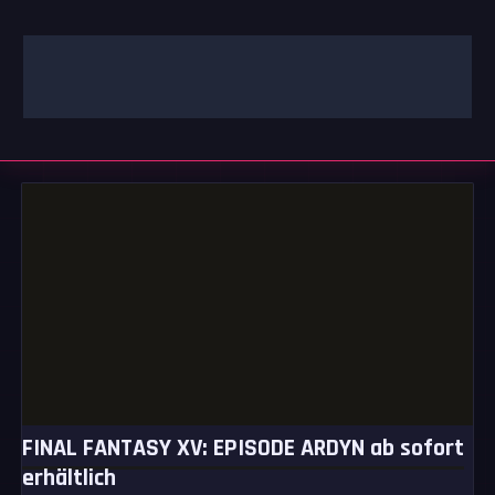
Zum
Inhalt
springen
GAMING | ENTERTAINMENT | TECHNIK | LIFESTYLE
GAMEFINITY
FINAL FANTASY XV: EPISODE ARDYN ab sofort
erhältlich