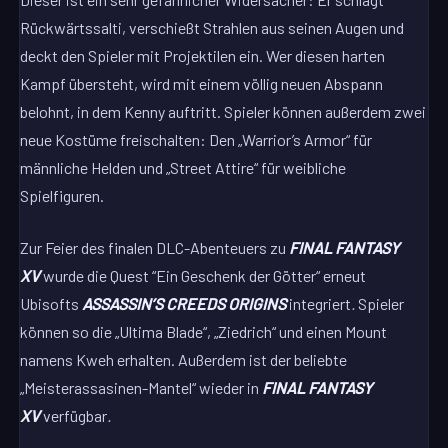
Rückwärtssalti, verschießt Strahlen aus seinen Augen und
deckt den Spieler mit Projektilen ein. Wer diesen harten
Kampf übersteht, wird mit einem völlig neuen Abspann
belohnt, in dem Kenny auftritt. Spieler können außerdem zwei
neue Kostüme freischalten: Den „Warrior’s Armor“ für
männliche Helden und „Street Attire“ für weibliche
Spielfiguren.
Zur Feier des finalen DLC-Abenteuers zu
FINAL FANTASY
XV
wurde die Quest “Ein Geschenk der Götter“ erneut
Ubisofts
ASSASSIN’S CREEDS ORIGINS
integriert
.
Spieler
können so die „Ultima Blade“, „Ziedrich“ und einen Mount
namens Kweh erhalten. Außerdem ist der beliebte
„Meisterassasinen-Mantel“ wieder in
FINAL FANTASY
XV
verfügbar
.