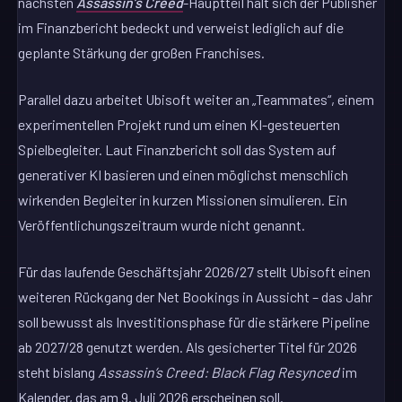
nächsten
Assassin’s Creed
-Hauptteil hält sich der Publisher
im Finanzbericht bedeckt und verweist lediglich auf die
geplante Stärkung der großen Franchises.
Parallel dazu arbeitet Ubisoft weiter an „Teammates“, einem
experimentellen Projekt rund um einen KI-gesteuerten
Spielbegleiter. Laut Finanzbericht soll das System auf
generativer KI basieren und einen möglichst menschlich
wirkenden Begleiter in kurzen Missionen simulieren. Ein
Veröffentlichungszeitraum wurde nicht genannt.
Für das laufende Geschäftsjahr 2026/27 stellt Ubisoft einen
weiteren Rückgang der Net Bookings in Aussicht – das Jahr
soll bewusst als Investitionsphase für die stärkere Pipeline
ab 2027/28 genutzt werden. Als gesicherter Titel für 2026
steht bislang
Assassin’s Creed: Black Flag Resynced
im
Kalender, das am 9. Juli 2026 erscheinen soll.