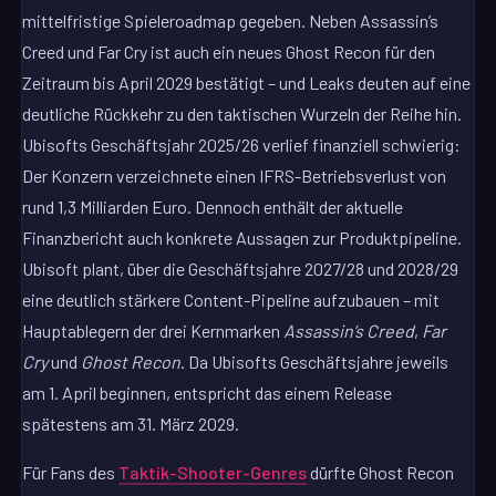
mittelfristige Spieleroadmap gegeben. Neben Assassin’s
Creed und Far Cry ist auch ein neues Ghost Recon für den
Zeitraum bis April 2029 bestätigt – und Leaks deuten auf eine
deutliche Rückkehr zu den taktischen Wurzeln der Reihe hin.
Ubisofts Geschäftsjahr 2025/26 verlief finanziell schwierig:
Der Konzern verzeichnete einen IFRS-Betriebsverlust von
rund 1,3 Milliarden Euro. Dennoch enthält der aktuelle
Finanzbericht auch konkrete Aussagen zur Produktpipeline.
Ubisoft plant, über die Geschäftsjahre 2027/28 und 2028/29
eine deutlich stärkere Content-Pipeline aufzubauen – mit
Hauptablegern der drei Kernmarken
Assassin’s Creed
,
Far
Cry
und
Ghost Recon
. Da Ubisofts Geschäftsjahre jeweils
am 1. April beginnen, entspricht das einem Release
spätestens am 31. März 2029.
Für Fans des
Taktik-Shooter-Genres
dürfte Ghost Recon