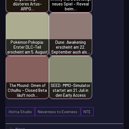
düsteres Artus-
neues Spiel – Reveal
ARPG…
beim…
Pokémon Pokopia:
Dune: Awakening
Erster DLC-Teil
erscheint am 22.
erscheint am 5. August
September auch als…
The Mound: Omen of
SEED: MMO-Simulator
Cthulhu – Closed Beta
startet am 21. Juli in
läuft noch…
den Early Access
Hotta Studio
Neverness to Everness
NTE
News