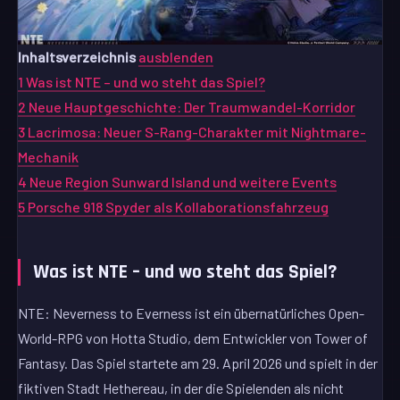
Inhaltsverzeichnis
ausblenden
1
Was ist NTE – und wo steht das Spiel?
2
Neue Hauptgeschichte: Der Traumwandel-Korridor
3
Lacrimosa: Neuer S-Rang-Charakter mit Nightmare-
Mechanik
4
Neue Region Sunward Island und weitere Events
5
Porsche 918 Spyder als Kollaborationsfahrzeug
Was ist NTE – und wo steht das Spiel?
NTE: Neverness to Everness ist ein übernatürliches Open-
World-RPG von Hotta Studio, dem Entwickler von Tower of
Fantasy. Das Spiel startete am 29. April 2026 und spielt in der
fiktiven Stadt Hethereau, in der die Spielenden als nicht