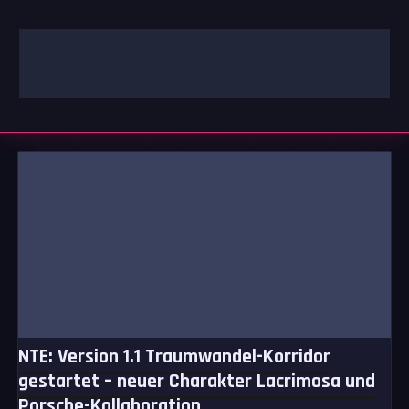
Zum
Inhalt
springen
GAMING | ENTERTAINMENT | TECHNIK | LIFESTYLE
GAMEFINITY
NTE: Version 1.1 Traumwandel-Korridor
gestartet – neuer Charakter Lacrimosa und
Porsche-Kollaboration