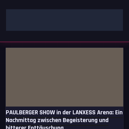
Zum
Inhalt
springen
GAMING | ENTERTAINMENT | TECHNIK | LIFESTYLE
GAMEFINITY
PAULBERGER SHOW in der LANXESS Arena: Ein
Nachmittag zwischen Begeisterung und
bitterer Enttäuschung