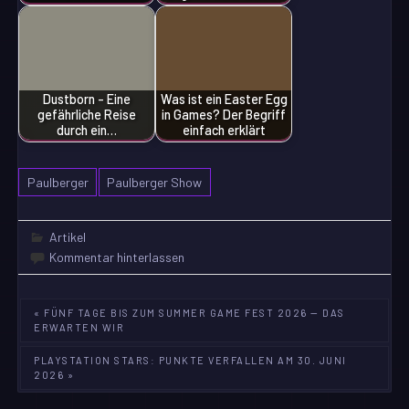
Dustborn - Eine
Was ist ein Easter Egg
gefährliche Reise
in Games? Der Begriff
durch ein…
einfach erklärt
Paulberger
Paulberger Show
Artikel
Kommentar hinterlassen
Beitragsnavigation
« FÜNF TAGE BIS ZUM SUMMER GAME FEST 2026 — DAS
ERWARTEN WIR
PLAYSTATION STARS: PUNKTE VERFALLEN AM 30. JUNI
2026 »