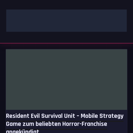
Zum
Inhalt
springen
GAMING | ENTERTAINMENT | TECHNIK | LIFESTYLE
GAMEFINITY
Resident Evil Survival Unit – Mobile Strategy
Game zum beliebten Horror-Franchise
angekündigt