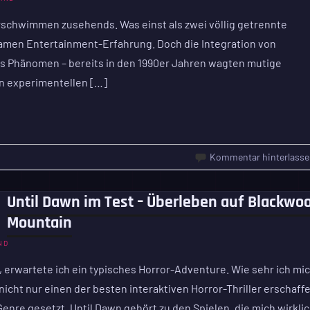
schwimmen zusehends. Was einst als zwei völlig getrennte
samen Entertainment-Erfahrung. Doch die Integration von
ues Phänomen – bereits in den 1990er Jahren wagten mutige
on experimentellen […]
Kommentar hinterlasse
Until Dawn im Test – Überleben auf Blackwo
Mountain
ND
, erwartete ich ein typisches Horror-Adventure. Wie sehr ich mi
cht nur einen der besten interaktiven Horror-Thriller erschaffe
nre gesetzt. Until Dawn gehört zu den Spielen, die mich wirkli