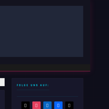
FOLGE UNS AUF:
threads
instagram
linkedin
facebook
x