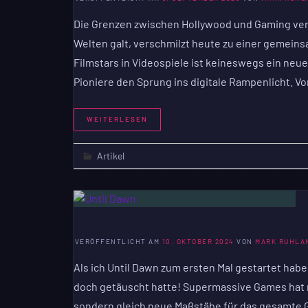
Die Grenzen zwischen Hollywood und Gaming ver
Welten galt, verschmilzt heute zu einer gemein
Filmstars in Videospiele ist keineswegs ein ne
Pioniere den Sprung ins digitale Rampenlicht. V
WEITERLESEN
Artikel
VERÖFFENTLICHT AM
10. OKTOBER 2024
VON
MARK RUHLA
Als ich Until Dawn zum ersten Mal gestartet habe
doch getäuscht hatte! Supermassive Games hat ni
sondern gleich neue Maßstäbe für das gesamte Ge