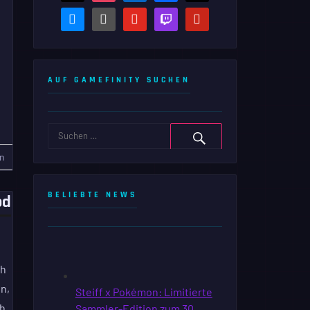
bluesky
steam-
youtube
twitch
pinterest
square
AUF GAMEFINITY SUCHEN
n
BELIEBTE NEWS
od
ch
n,
ch