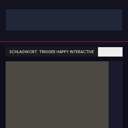
Zum
Inhalt
springen
GAMING | ENTERTAINMENT | TECHNIK | LIFESTYLE
GAMEFINITY
SCHLAGWORT:
TRIGGER HAPPY INTERACTIVE