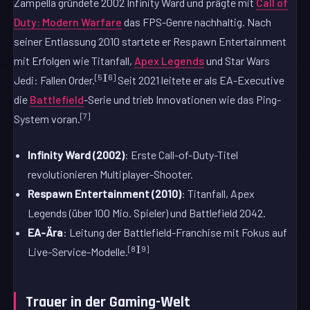
Zampella gründete 2002 Infinity Ward und prägte mit
Call of
Duty: Modern Warfare
das FPS-Genre nachhaltig. Nach
seiner Entlassung 2010 startete er Respawn Entertainment
mit Erfolgen wie Titanfall,
Apex Legends
und Star Wars
[5][6]
Jedi: Fallen Order.
Seit 2021 leitete er als EA-Executive
die
Battlefield
-Serie und trieb Innovationen wie das Ping-
[7]
System voran.
Infinity Ward (2002)
: Erste Call-of-Duty-Titel
revolutionieren Multiplayer-Shooter.
Respawn Entertainment (2010)
: Titanfall, Apex
Legends (über 100 Mio. Spieler) und Battlefield 2042.
EA-Ära
: Leitung der Battlefield-Franchise mit Fokus auf
[8][9]
Live-Service-Modelle.
Trauer in der Gaming-Welt