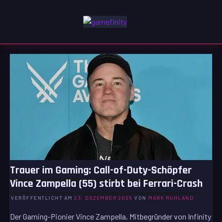
Zum
Inhalt
GAMEFINITY
springen
GAMING | ENTERTAINMENT | TECHNIK | LIFESTYLE
Trauer im Gaming: Call-of-Duty-Schöpfer
Vince Zampella (55) stirbt bei Ferrari-Crash
VERÖFFENTLICHT AM
23. DEZEMBER 2025
VON
MARK RUHLAND
Der Gaming-Pionier Vince Zampella, Mitbegründer von Infinity