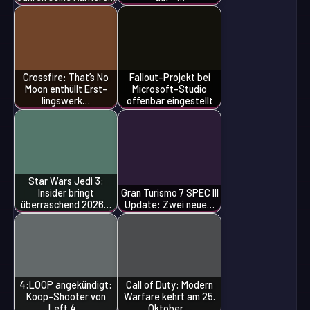
Crossfire: That’s No
Fallout-Projekt bei
Moon enthüllt Erst­
Microsoft-Studio
lings­werk…
offenbar eingestellt
Star Wars Jedi 3:
Insider bringt
Gran Turismo 7 SPEC III
überraschend 2026…
Update: Zwei neue…
4:LOOP angekündigt:
Call of Duty: Modern
Koop-Shooter von
Warfare kehrt am 25.
Left 4…
Oktober…