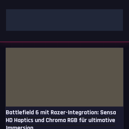
Zum
Inhalt
springen
GAMING | ENTERTAINMENT | TECHNIK | LIFESTYLE
GAMEFINITY
Battlefield 6 mit Razer-Integration: Sensa
HD Haptics und Chroma RGB für ultimative
Immersion