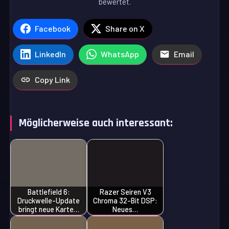
bewertet.
Facebook
Share on X
LinkedIn
WhatsApp
Email
Copy Link
Möglicherweise auch interessant:
Battlefield 6:
Razer Seiren V3
Druckwelle-Update
Chroma 32-Bit DSP:
bringt neue Karte…
Neues…