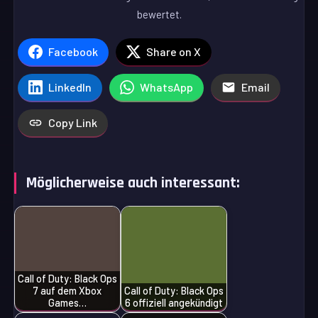
bewertet.
Facebook
Share on X
LinkedIn
WhatsApp
Email
Copy Link
Möglicherweise auch interessant:
Call of Duty: Black Ops
7 auf dem Xbox
Call of Duty: Black Ops
Games…
6 offiziell angekündigt