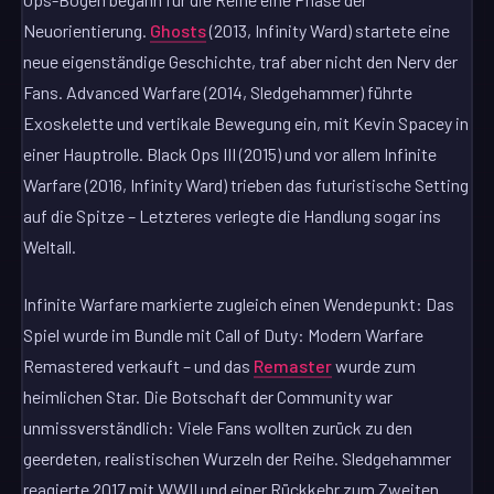
Neuorientierung.
Ghosts
(2013, Infinity Ward) startete eine
neue eigenständige Geschichte, traf aber nicht den Nerv der
Fans. Advanced Warfare (2014, Sledgehammer) führte
Exoskelette und vertikale Bewegung ein, mit Kevin Spacey in
einer Hauptrolle. Black Ops III (2015) und vor allem Infinite
Warfare (2016, Infinity Ward) trieben das futuristische Setting
auf die Spitze – Letzteres verlegte die Handlung sogar ins
Weltall.
Infinite Warfare markierte zugleich einen Wendepunkt: Das
Spiel wurde im Bundle mit Call of Duty: Modern Warfare
Remastered verkauft – und das
Remaster
wurde zum
heimlichen Star. Die Botschaft der Community war
unmissverständlich: Viele Fans wollten zurück zu den
geerdeten, realistischen Wurzeln der Reihe. Sledgehammer
reagierte 2017 mit WWII und einer Rückkehr zum Zweiten