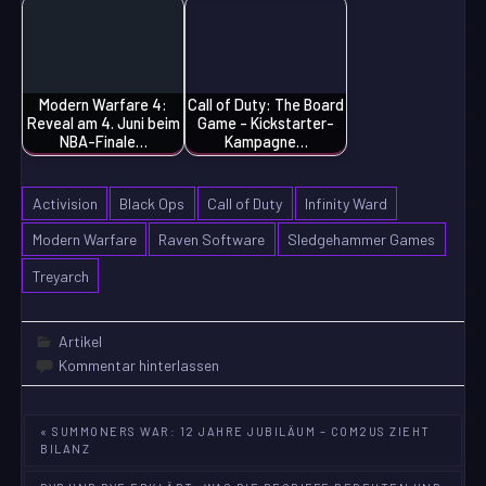
Modern Warfare 4:
Call of Duty: The Board
Reveal am 4. Juni beim
Game - Kickstarter-
NBA-Finale…
Kampagne…
Activision
Black Ops
Call of Duty
Infinity Ward
Modern Warfare
Raven Software
Sledgehammer Games
Treyarch
Artikel
Kommentar hinterlassen
Beitragsnavigation
« SUMMONERS WAR: 12 JAHRE JUBILÄUM – COM2US ZIEHT
BILANZ