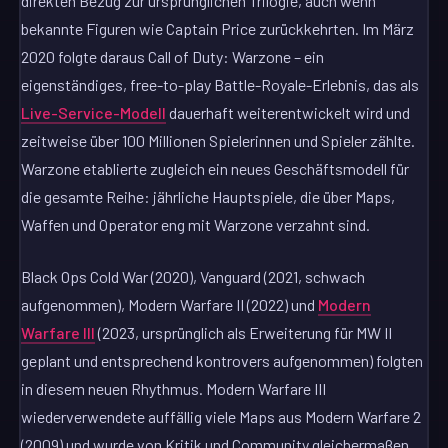
direkten Bezug zur ursprünglichen Trilogie, auch wenn
bekannte Figuren wie Captain Price zurückkehrten. Im März
2020 folgte daraus Call of Duty: Warzone – ein
eigenständiges, free-to-play Battle-Royale-Erlebnis, das als
Live-Service-Modell
dauerhaft weiterentwickelt wird und
zeitweise über 100 Millionen Spielerinnen und Spieler zählte.
Warzone etablierte zugleich ein neues Geschäftsmodell für
die gesamte Reihe: jährliche Hauptspiele, die über Maps,
Waffen und Operator eng mit Warzone verzahnt sind.
Black Ops Cold War (2020), Vanguard (2021, schwach
aufgenommen), Modern Warfare II (2022) und
Modern
Warfare III
(2023, ursprünglich als Erweiterung für MW II
geplant und entsprechend kontrovers aufgenommen) folgten
in diesem neuen Rhythmus. Modern Warfare III
wiederverwendete auffällig viele Maps aus Modern Warfare 2
(2009) und wurde von Kritik und Community gleichermaßen