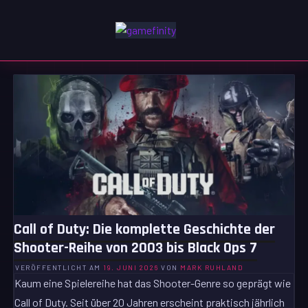
Zum
Inhalt
GAMEFINITY
springen
GAMING | ENTERTAINMENT | TECHNIK | LIFESTYLE
Call of Duty: Die komplette Geschichte der
Shooter-Reihe von 2003 bis Black Ops 7
VERÖFFENTLICHT AM
19. JUNI 2026
VON
MARK RUHLAND
Kaum eine Spielereihe hat das Shooter-Genre so geprägt wie
Call of Duty. Seit über 20 Jahren erscheint praktisch jährlich