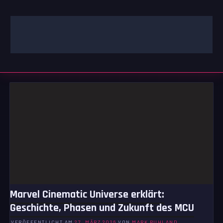
Zum
Inhalt
springen
GAMING | ENTERTAINMENT | TECHNIK | LIFESTYLE
GAMEFINITY
Marvel Cinematic Universe erklärt:
Geschichte, Phasen und Zukunft des MCU
VERÖFFENTLICHT AM
27. MÄRZ 2026
VON
MARK RUHLAND