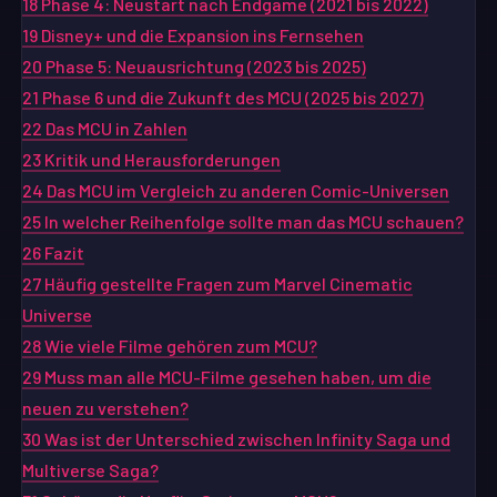
18
Phase 4: Neustart nach Endgame (2021 bis 2022)
19
Disney+ und die Expansion ins Fernsehen
20
Phase 5: Neuausrichtung (2023 bis 2025)
21
Phase 6 und die Zukunft des MCU (2025 bis 2027)
22
Das MCU in Zahlen
23
Kritik und Herausforderungen
24
Das MCU im Vergleich zu anderen Comic-Universen
25
In welcher Reihenfolge sollte man das MCU schauen?
26
Fazit
27
Häufig gestellte Fragen zum Marvel Cinematic
Universe
28
Wie viele Filme gehören zum MCU?
29
Muss man alle MCU-Filme gesehen haben, um die
neuen zu verstehen?
30
Was ist der Unterschied zwischen Infinity Saga und
Multiverse Saga?