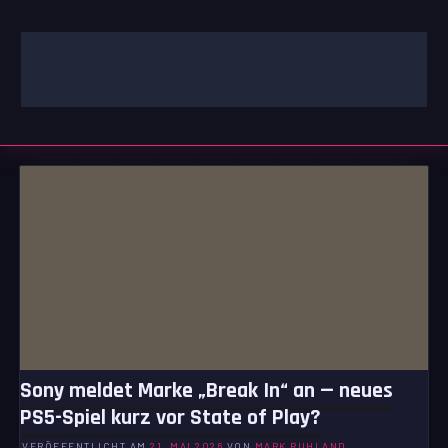
Zum
Inhalt
springen
GAMING | ENTERTAINMENT | TECHNIK | LIFESTYLE
GAMEFINITY
Sony meldet Marke „Break In“ an — neues
PS5-Spiel kurz vor State of Play?
VERÖFFENTLICHT AM
21. MAI 2026
VON
MARK RUHLAND