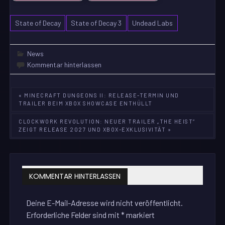
State of Decay
State of Decay 3
Undead Labs
News
Kommentar hinterlassen
Beitragsnavigation
« MINECRAFT DUNGEONS II: RELEASE-TERMIN UND
TRAILER BEIM XBOX SHOWCASE ENTHÜLLT
CLOCKWORK REVOLUTION: NEUER TRAILER „THE HEIST“
ZEIGT RELEASE 2027 UND XBOX-EXKLUSIVITÄT »
KOMMENTAR HINTERLASSEN
Deine E-Mail-Adresse wird nicht veröffentlicht.
Erforderliche Felder sind mit
*
markiert