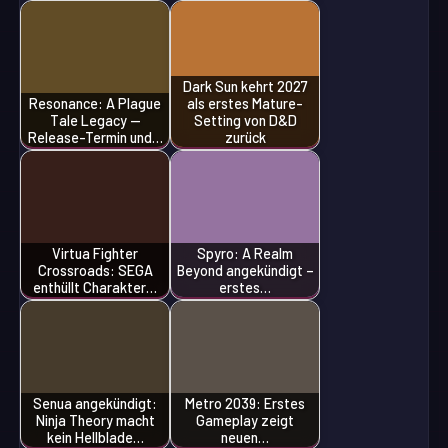
Dark Sun kehrt 2027
Resonance: A Plague
als erstes Mature-
Tale Legacy —
Setting von D&D
Release-Termin und…
zurück
Virtua Fighter
Spyro: A Realm
Crossroads: SEGA
Beyond angekündigt –
enthüllt Charakter…
erstes…
Senua angekündigt:
Metro 2039: Erstes
Ninja Theory macht
Gameplay zeigt
kein Hellblade…
neuen…