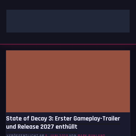
Zum
Inhalt
springen
GAMING | ENTERTAINMENT | TECHNIK | LIFESTYLE
GAMEFINITY
State of Decay 3: Erster Gameplay-Trailer
und Release 2027 enthüllt
VERÖFFENTLICHT AM
8. JUNI 2026
VON
MARK RUHLAND