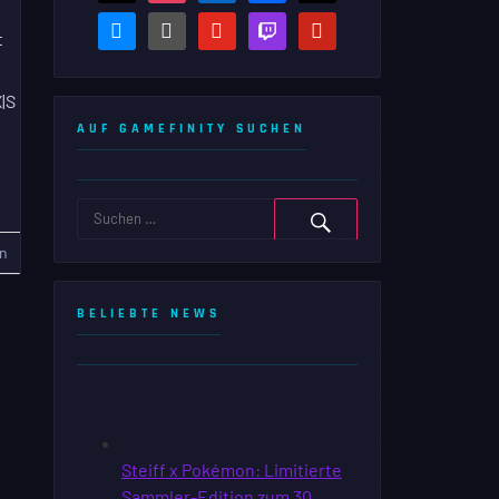
bluesky
steam-
youtube
twitch
pinterest
t
square
|S
AUF GAMEFINITY SUCHEN
n
BELIEBTE NEWS