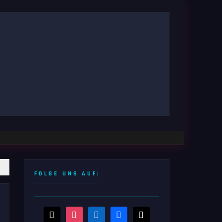
FOLGE UNS AUF:
threads
instagram
linkedin
facebook
x