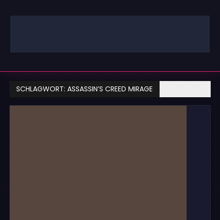
Zum
Inhalt
springen
GAMING | ENTERTAINMENT | TECHNIK | LIFESTYLE
GAMEFINITY
SCHLAGWORT:
ASSASSIN’S CREED MIRAGE