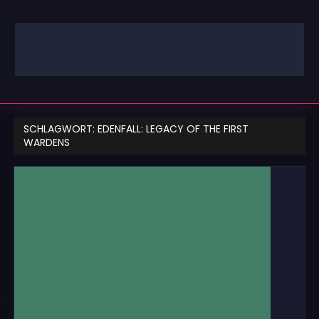
Zum
Inhalt
springen
GAMING | ENTERTAINMENT | TECHNIK | LIFESTYLE
GAMEFINITY
SCHLAGWORT:
EDENFALL: LEGACY OF THE FIRST
WARDENS