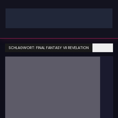
Zum
Inhalt
springen
GAMING | ENTERTAINMENT | TECHNIK | LIFESTYLE
GAMEFINITY
SCHLAGWORT:
FINAL FANTASY VII REVELATION