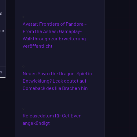
es
-
Avatar: Frontiers of Pandora –
die
From the Ashes: Gameplay-
Walkthrough zur Erweiterung
]
veröffentlicht
n
Neues Spyro the Dragon-Spiel in
Entwicklung? Leak deutet auf
Comeback des lila Drachen hin
Releasedatum für Get Even
angekündigt