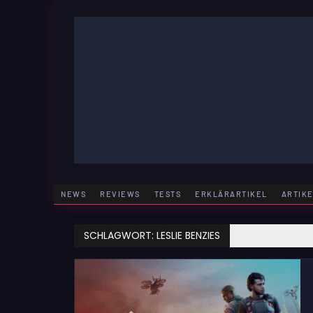
Zum
Inhalt
springen
GAMING | ENTERTAINMENT | TECHNIK | LIFESTY
GAMEFINITY
NEWS
REVIEWS
TESTS
ERKLÄRARTIKEL
ARTIK
SCHLAGWORT:
LESLIE BENZIES