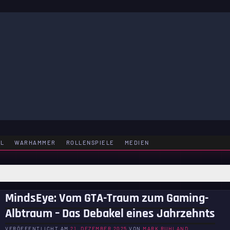
LE
EL
WARHAMMER
ROLLENSPIELE
MEDIEN
MindsEye: Vom GTA-Traum zum Gaming-
Albtraum – Das Debakel eines Jahrzehnts
VERÖFFENTLICHT AM
21. DEZEMBER 2025
VON
MARK RUHLAND