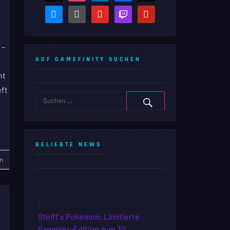
bluesky
steam-
youtube
twitch
pinterest
square
 –
AUF GAMEFINITY SUCHEN
nt
eft
BELIEBTE NEWS
n
Steiff x Pokémon: Limitierte
Sammler-Edition zum 30.