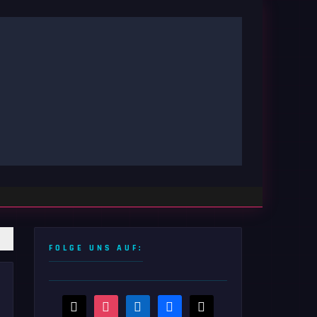
FOLGE UNS AUF:
threads
instagram
linkedin
facebook
x