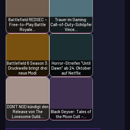
Battlefield REDSEC –
Trauer im Gaming:
Free-to-Play Battle
Call-of-Duty-Schöpfer
Royale…
Vince…
Battlefield 6 Season 3:
Horror-Streifen "Until
Druckwelle bringt drei
Dawn" ab 24. Oktober
neue Modi
auf Netflix
DON’T NOD kündigt den
Release von The
Black Geyser: Tales of
Lonesome Guild…
the Moon Cult -…