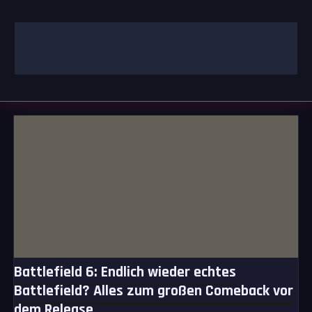
Zum
Inhalt
springen
GAMING | ENTERTAINMENT | TECHNIK | LIFESTYLE
GAMEFINITY
Battlefield 6: Endlich wieder echtes
Battlefield? Alles zum großen Comeback vor
dem Release