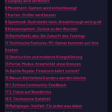
5
Gunplay wird verfeinert
6
Movement-System wird entschleunigt
7
Karten: Größer wird besser
8
Spielmodi: Rush bleibt klein, Breakthrough wird groß
9
Klassensystem: Zurück zu den Wurzeln
10
Battlefield Labs: Die Zukunft des Testings
11
Technische Features: PC-Gamer kommen auf ihre
Kosten
12
Destruction und moderne Kriegsführung
13
Portal-Modus: Kreativität ohne Grenzen
14
Battle Royale: Firestorm kehrt zurück?
15
Warum Battlefield 6 anders werden könnte
16
1. Echtes Community-Feedback
17
2. Fokus auf Bewährtes
18
3. Technische Solidität
19
Multiplayer-Vielfalt: Für jeden was dabei