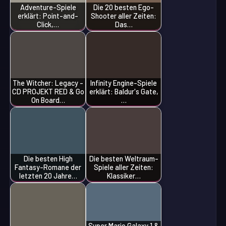
Adventure-Spiele
Die 20 besten Ego-
erklärt: Point-and-
Shooter aller Zeiten:
Click,…
Das…
The Witcher: Legacy -
Infinity Engine-Spiele
CD PROJEKT RED & Go
erklärt: Baldur's Gate,
On Board…
…
Die besten High
Die besten Weltraum-
Fantasy-Romane der
Spiele aller Zeiten:
letzten 20 Jahre…
Klassiker…
Super Mario Galaxy 1 &