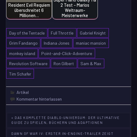
Resident Evil Requiem
2 Test - Marios
überschreitet 6
Weltraum-
Millionen…
Meisterwerke
Day of the Tentacle
Full Throttle
Gabriel Knight
Grim Fandango
Indiana Jones
maniac mansion
monkey island
Point-and-Click-Adventure
Revolution Software
Ron Gilbert
Sam & Max
Tim Schafer
Artikel
Kommentar hinterlassen
Beitragsnavigation
« DAS KOMPLETTE DIABLO-UNIVERSUM: DER ULTIMATIVE
GUIDE ZU SPIELEN, BÜCHERN UND ADAPTIONEN
DAWN OF WAR IV: ERSTER IN-ENGINE-TRAILER ZEIGT