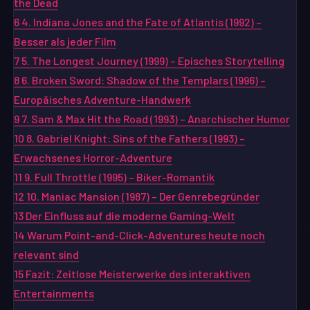
the Dead
6
4. Indiana Jones and the Fate of Atlantis (1992) –
Besser als jeder Film
7
5. The Longest Journey (1999) – Episches Storytelling
8
6. Broken Sword: Shadow of the Templars (1996) –
Europäisches Adventure-Handwerk
9
7. Sam & Max Hit the Road (1993) – Anarchischer Humor
10
8. Gabriel Knight: Sins of the Fathers (1993) –
Erwachsenes Horror-Adventure
11
9. Full Throttle (1995) – Biker-Romantik
12
10. Maniac Mansion (1987) – Der Genrebegründer
13
Der Einfluss auf die moderne Gaming-Welt
14
Warum Point-and-Click-Adventures heute noch
relevant sind
15
Fazit: Zeitlose Meisterwerke des interaktiven
Entertainments