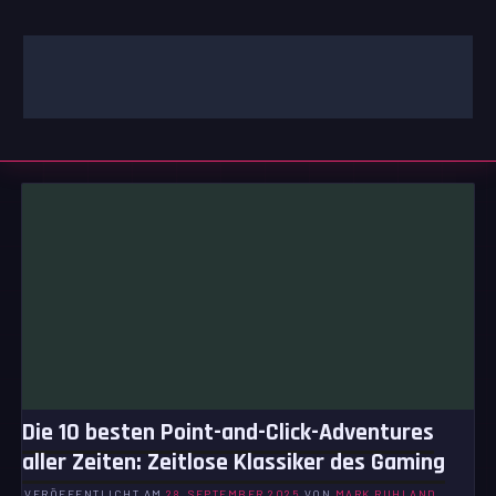
Zum
Inhalt
springen
GAMING | ENTERTAINMENT | TECHNIK | LIFESTYLE
GAMEFINITY
Die 10 besten Point-and-Click-Adventures
aller Zeiten: Zeitlose Klassiker des Gaming
VERÖFFENTLICHT AM
28. SEPTEMBER 2025
VON
MARK RUHLAND