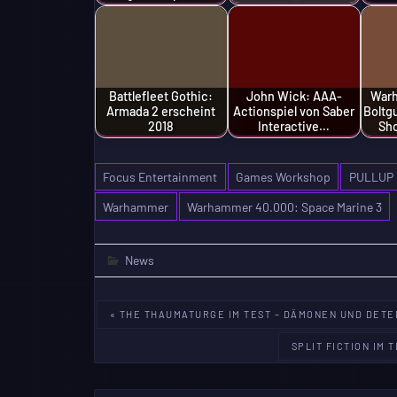
Battlefleet Gothic:
John Wick: AAA-
Warh
Armada 2 erscheint
Actionspiel von Saber
Boltg
2018
Interactive…
Sh
Focus Entertainment
Games Workshop
PULLUP 
Warhammer
Warhammer 40.000: Space Marine 3
News
Beitragsnavigation
« THE THAUMATURGE IM TEST – DÄMONEN UND DETE
SPLIT FICTION IM 