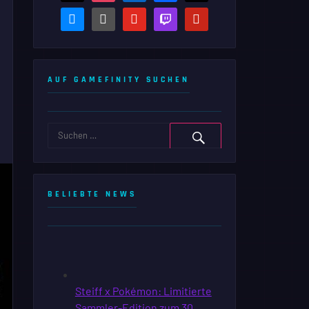
bluesky
steam-
youtube
twitch
pinterest
square
AUF GAMEFINITY SUCHEN
BELIEBTE NEWS