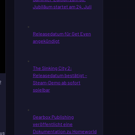
2
cus