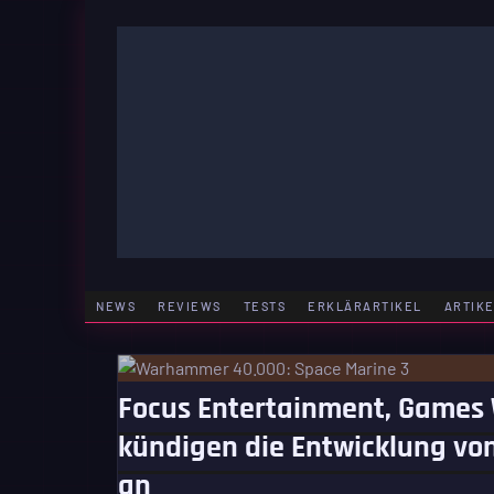
Zum
Inhalt
springen
GAMING | ENTERTAINMENT | TECHNIK | LIFESTY
GAMEFINITY
NEWS
REVIEWS
TESTS
ERKLÄRARTIKEL
ARTIK
Focus Entertainment, Games 
kündigen die Entwicklung v
an