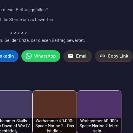
ir dieser Beitrag gefallen?
f die Sterne um zu bewerten!
! Sei der Erste, der diesen Beitrag bewertet.
inkedIn
WhatsApp
Email
Copy Link
hammer Skulls
Warhammer 40.000:
Warhammer 40,000:
: Dawn of War IV
Space Marine 2 - Das
Space Marine 2 feiert
bestätigt,…
ist die…
sein…