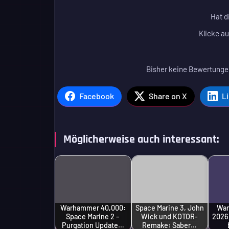
Hat d
Klicke au
Bisher keine Bewertungen
Facebook
Share on X
L
Möglicherweise auch interessant:
Warhammer 40,000:
Space Marine 3, John
War
Space Marine 2 –
Wick und KOTOR-
2026
Purgation Update…
Remake: Saber…