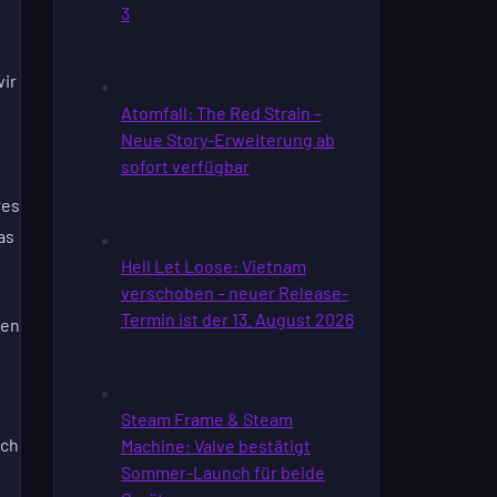
wir
res
as
ben
ich