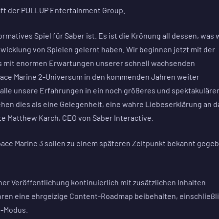
aft der PULLUP Entertainment Group.
rmatives Spiel für Saber ist. Es ist die Krönung all dessen, was 
wicklung von Spielen gelernt haben. Wir beginnen jetzt mit der
das mit enormen Erwartungen unserer schnell wachsenden
pace Marine 2-Universum in den kommenden Jahren weiter
lle unsere Erfahrungen in ein noch größeres und spektakuläre
 sehen dies als eine Gelegenheit, eine wahre Liebeserklärung an d
e Matthew Karch, CEO von Saber Interactive.
ace Marine 3 sollen zu einem späteren Zeitpunkt bekannt gege
iner Veröffentlichung kontinuierlich mit zusätzlichen Inhalten
ren eine ehrgeizige Content-Roadmap beibehalten, einschließl
e-Modus.