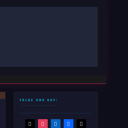
FOLGE UNS AUF:
threads
instagram
linkedin
facebook
x