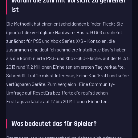
Warum die Zahl mit Vorsicht zu genießen
ist
Die Methodik hat einen entscheidenden blinden Fleck: Sie
ignoriert die verfügbare Hardware-Basis. GTA 6 erscheint
zunächst für PS5 und Xbox Series X/S – Konsolen, die
zusammen eine deutlich schmälere installierte Basis haben
als die kombinierte PS3- und Xbox-360-Fläche, auf der GTA 5
2013 rund 11,2 Millionen Einheiten am ersten Tag verkaufte.
Subreddit-Traffic misst Interesse, keine Kaufkraft und keine
verfügbaren Geräte. Zum Vergleich: Eine Community-
Umfrage auf ResetEra bezifferte die realistischen
Ersttagsverkäufe auf 12 bis 20 Millionen Einheiten.
Was bedeutet das für Spieler?
Prognosen von Investmentbanken richten sich primär an