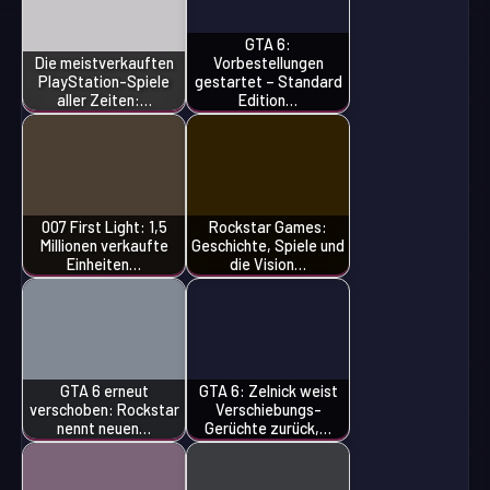
GTA 6:
Die meistverkauften
Vorbestellungen
PlayStation-Spiele
gestartet – Standard
aller Zeiten:…
Edition…
007 First Light: 1,5
Rockstar Games:
Millionen verkaufte
Geschichte, Spiele und
Einheiten…
die Vision…
GTA 6 erneut
GTA 6: Zelnick weist
verschoben: Rockstar
Verschiebungs-
nennt neuen…
Gerüchte zurück,…