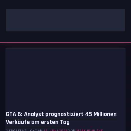
Zum
Inhalt
springen
GAMING | ENTERTAINMENT | TECHNIK | LIFESTYLE
GAMEFINITY
GTA 6: Analyst prognostiziert 45 Millionen
Verkäufe am ersten Tag
VERÖFFENTLICHT AM
17. JUNI 2026
VON
MARK RUHLAND