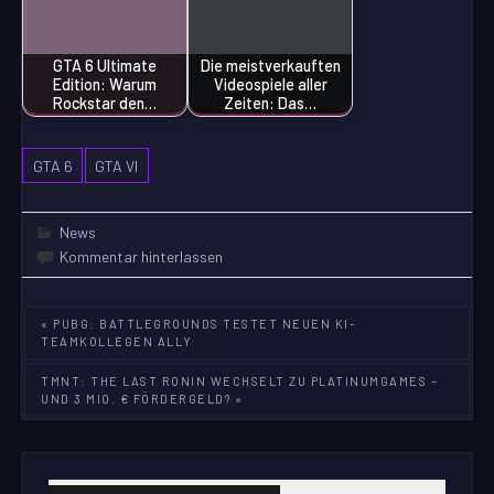
GTA 6 Ultimate
Die meistverkauften
Edition: Warum
Videospiele aller
Rockstar den…
Zeiten: Das…
GTA 6
GTA VI
News
Kommentar hinterlassen
Beitragsnavigation
« PUBG: BATTLEGROUNDS TESTET NEUEN KI-
TEAMKOLLEGEN ALLY
TMNT: THE LAST RONIN WECHSELT ZU PLATINUMGAMES –
UND 3 MIO. € FÖRDERGELD? »