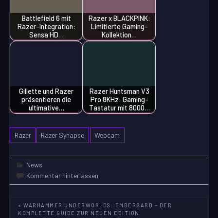
Battlefield 6 mit
Razer x BLACKPINK:
Razer-Integration:
Limitierte Gaming-
Sensa HD…
Kollektion…
Gillette und Razer
Razer Huntsman V3
präsentieren die
Pro 8KHz: Gaming-
ultimative…
Tastatur mit 8000…
Razer
Razer Synapse
Webcam
News
Kommentar hinterlassen
Beitragsnavigation
« WARHAMMER UNDERWORLDS: EMBERGARD – DER
KOMPLETTE GUIDE ZUR NEUEN EDITION