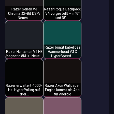
Razer Seiren V3
Razer Rogue Backpack
Chroma 32-Bit DSP:
V4 vorgestellt – in 16"
Neues…
und 18"…
Razer bringt kabellose
Razer Huntsman V3 HE
Hammerhead V3 X
Magnetic 8KHz: Neue…
HyperSpeed…
Razer erweitert 4000-
Razer Axon Wallpaper
Hz-HyperPolling auf
Engine kommt als App
drei…
für Android