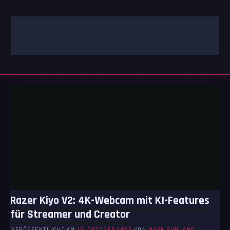
Zum
Inhalt
springen
GAMING | ENTERTAINMENT | TECHNIK | LIFESTYLE
GAMEFINITY
Razer Kiyo V2: 4K-Webcam mit KI-Features
für Streamer und Creator
VERÖFFENTLICHT AM
16. OKTOBER 2025
VON
MARK RUHLAND