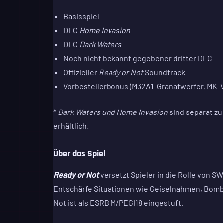
Basisspiel
DLC
Home Invasion
DLC
Dark Waters
Noch nicht bekannt gegebener dritter DLC
Offizieller
Ready or Not
Soundtrack
Vorbestellerbonus (M32A1-Granatwerfer, MK-V-
*
Dark Waters und
Home Invasion
sind separat zu
erhältlich.
Über das Spiel
Ready or Not
versetzt Spieler in die Rolle von 
Entschärfe Situationen wie Geiselnahmen, Bomb
Not ist als ESRB M/PEGI18 eingestuft.