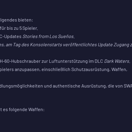
lgendes bieten:
r bis zu 5 Spieler.
LC-Updates
Stories from Los Sueños
.
es, am Tag des Konsolenstarts veröffentlichtes Update Zugang 
 UH-60-Hubschrauber zur Luftunterstützung im DLC
Dark Waters
.
elers anzupassen, einschließlich Schutzausrüstung, Waffen,
ndlungsmöglichkeiten und authentische Ausrüstung, die von SW
bt es folgende Waffen: