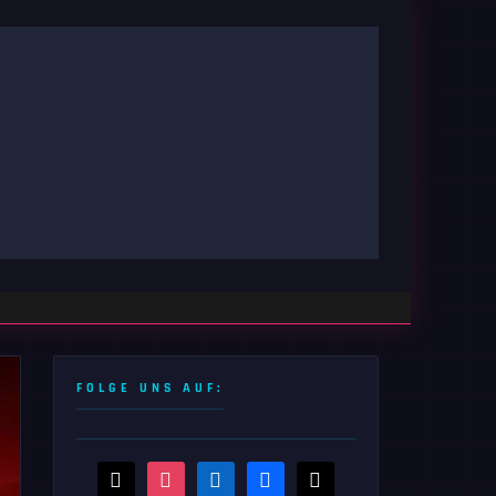
FOLGE UNS AUF:
threads
instagram
linkedin
facebook
x