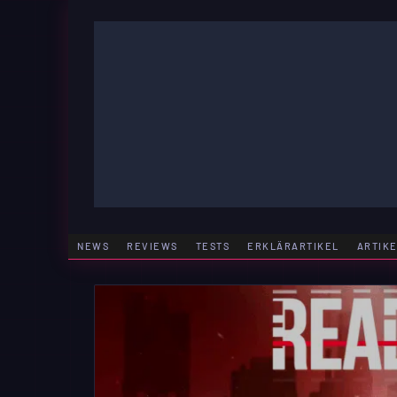
Zum
Inhalt
springen
GAMING | ENTERTAINMENT | TECHNIK | LIFESTY
GAMEFINITY
NEWS
REVIEWS
TESTS
ERKLÄRARTIKEL
ARTIK