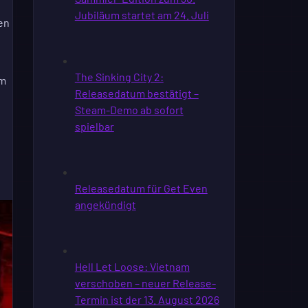
en
um