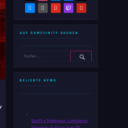
bluesky
steam-
youtube
twitch
pinterest
square
AUF GAMEFINITY SUCHEN
BELIEBTE NEWS
y