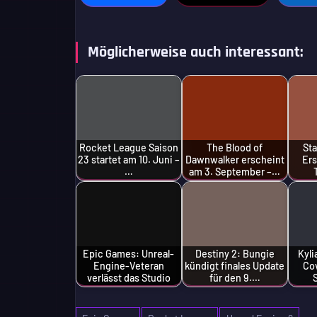
Möglicherweise auch interessant:
Rocket League Saison
The Blood of
Sta
23 startet am 10. Juni –
Dawnwalker erscheint
Ers
…
am 3. September –…
Epic Games: Unreal-
Destiny 2: Bungie
Kyl
Engine-Veteran
kündigt finales Update
Co
verlässt das Studio
für den 9.…