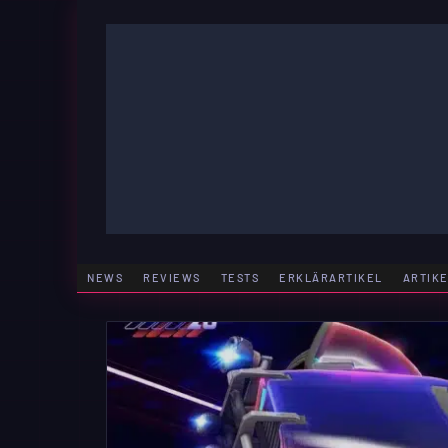
Zum
Inhalt
springen
GAMING | ENTERTAINMENT | TECHNIK | LIFESTY
GAMEFINITY
NEWS
REVIEWS
TESTS
ERKLÄRARTIKEL
ARTIK