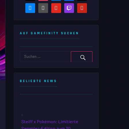
bluesky
steam-
youtube
twitch
pinterest
square
AUF GAMEFINITY SUCHEN
BELIEBTE NEWS
Steiff x Pokémon: Limitierte
Sammler-Edition zum 30.