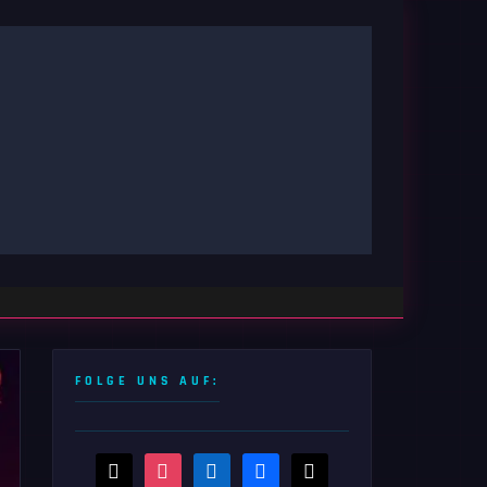
FOLGE UNS AUF:
threads
instagram
linkedin
facebook
x