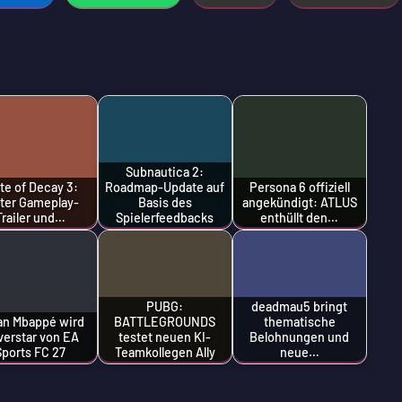
Subnautica 2:
te of Decay 3:
Roadmap-Update auf
Persona 6 offiziell
ter Gameplay-
Basis des
angekündigt: ATLUS
Trailer und…
Spielerfeedbacks
enthüllt den…
PUBG:
deadmau5 bringt
ian Mbappé wird
BATTLEGROUNDS
thematische
verstar von EA
testet neuen KI-
Belohnungen und
Sports FC 27
Teamkollegen Ally
neue…