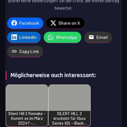
Bisher keine Bewertungen! Sei der Erste, der diesen Beitrag
bewertet.
Facebook
Share on X
LinkedIn
WhatsApp
Email
Copy Link
Möglicherweise auch interessant:
Silent Hill 2 Remake -
SILENT HILL 2
Kommt es im März
erscheint für Xbox
2024? -…
Series X|S – Black…