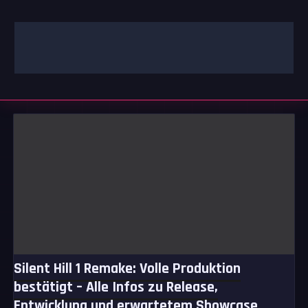
Zum
Inhalt
springen
GAMING | ENTERTAINMENT | TECHNIK | LIFESTYLE
GAMEFINITY
Silent Hill 1 Remake: Volle Produktion
bestätigt – Alle Infos zu Release,
Entwicklung und erwartetem Showcase