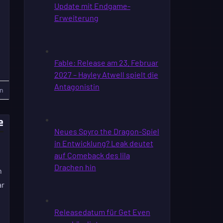
n
e
h
ar