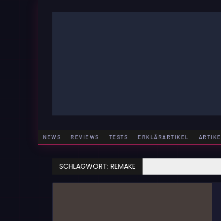
Zum
Inhalt
springen
GAMING | ENTERTAINMENT | TECHNIK | LIFESTY
GAMEFINITY
NEWS
REVIEWS
TESTS
ERKLÄRARTIKEL
ARTIK
SCHLAGWORT:
REMAKE