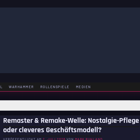
LE
EL
WARHAMMER
ROLLENSPIELE
MEDIEN
Remaster & Remake-Welle: Nostalgie-Pflege
oder cleveres Geschäftsmodell?
VERÖFFENTLICHT AM
2. JULI 2026
VON
MARK RUHLAND