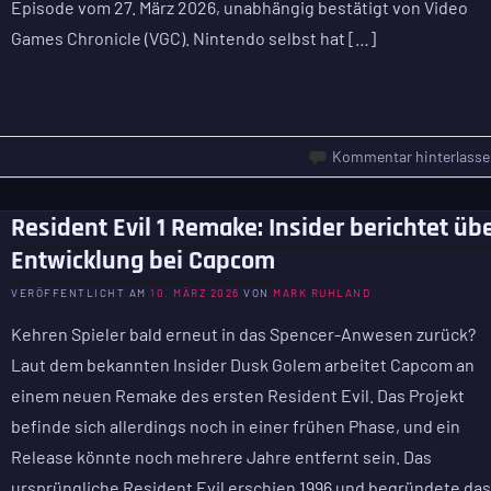
Episode vom 27. März 2026, unabhängig bestätigt von Video
Games Chronicle (VGC). Nintendo selbst hat […]
Kommentar hinterlasse
Resident Evil 1 Remake: Insider berichtet üb
Entwicklung bei Capcom
VERÖFFENTLICHT AM
10. MÄRZ 2026
VON
MARK RUHLAND
Kehren Spieler bald erneut in das Spencer-Anwesen zurück?
Laut dem bekannten Insider Dusk Golem arbeitet Capcom an
einem neuen Remake des ersten Resident Evil. Das Projekt
befinde sich allerdings noch in einer frühen Phase, und ein
Release könnte noch mehrere Jahre entfernt sein. Das
ursprüngliche Resident Evil erschien 1996 und begründete da