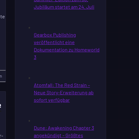
nte
n
e
r-