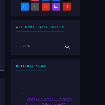
bluesky
steam-
youtube
twitch
pinterest
square
AUF GAMEFINITY SUCHEN
n
BELIEBTE NEWS