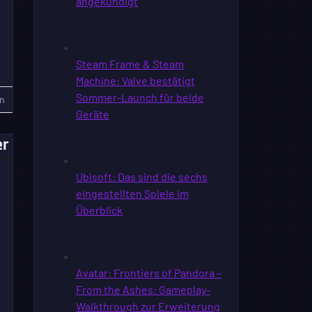
n
er
s