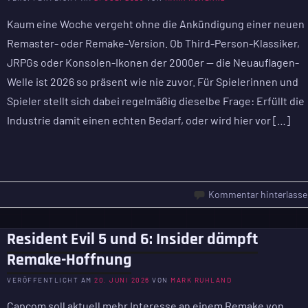
Kaum eine Woche vergeht ohne die Ankündigung einer neuen
Remaster- oder Remake-Version. Ob Third-Person-Klassiker,
JRPGs oder Konsolen-Ikonen der 2000er — die Neuauflagen-
Welle ist 2026 so präsent wie nie zuvor. Für Spielerinnen und
Spieler stellt sich dabei regelmäßig dieselbe Frage: Erfüllt die
Industrie damit einen echten Bedarf, oder wird hier vor […]
Kommentar hinterlasse
Resident Evil 5 und 6: Insider dämpft
Remake-Hoffnung
VERÖFFENTLICHT AM
20. JUNI 2026
VON
MARK RUHLAND
Capcom soll aktuell mehr Interesse an einem Remake von