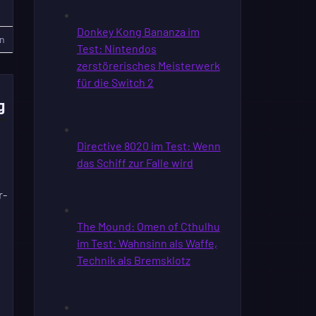
n
g
r-