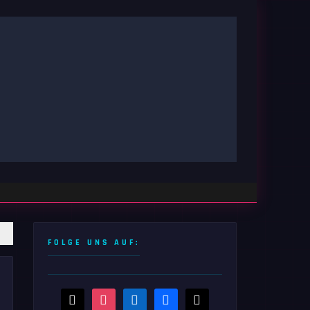
FOLGE UNS AUF:
threads
instagram
linkedin
facebook
x