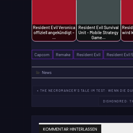
Resident Evil Veronica
Resident Evil Survival
Resid
offiziell angekündigt –
Unit - Mobile Strategy
wird 
…
Game…
Capcom
Remake
Resident Evil
Resident Evil 
News
Beitragsnavigation
« THE NECROMANCER’S TALE IM TEST: WENN DIE D
DISHONORED: T
KOMMENTAR HINTERLASSEN