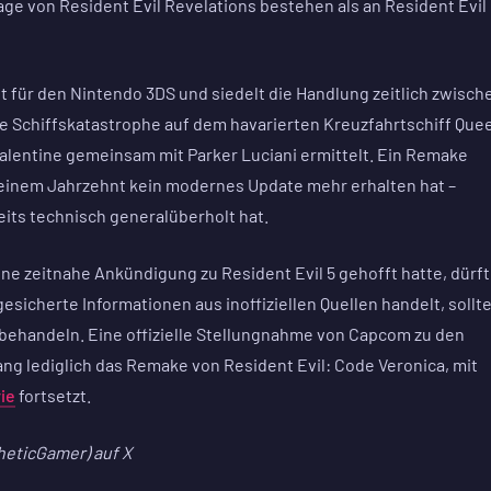
age von Resident Evil Revelations bestehen als an Resident Evil 
t für den Nintendo 3DS und siedelt die Handlung zeitlich zwisch
ine Schiffskatastrophe auf dem havarierten Kreuzfahrtschiff Que
 Valentine gemeinsam mit Parker Luciani ermittelt. Ein Remake
r einem Jahrzehnt kein modernes Update mehr erhalten hat –
reits technisch generalüberholt hat.
ne zeitnahe Ankündigung zu Resident Evil 5 gehofft hatte, dürf
sicherte Informationen aus inoffiziellen Quellen handelt, sollt
behandeln. Eine offizielle Stellungnahme von Capcom zu den
lang lediglich das Remake von Resident Evil: Code Veronica, mit
ie
fortsetzt.
heticGamer) auf X