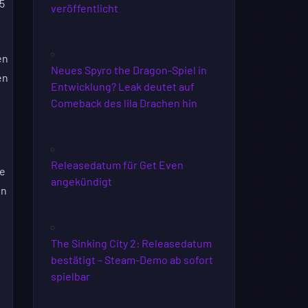
5
veröffentlicht
en
Neues Spyro the Dragon-Spiel in
en
Entwicklung? Leak deutet auf
Comeback des lila Drachen hin
Releasedatum für Get Even
te
angekündigt
en
The Sinking City 2: Releasedatum
bestätigt – Steam-Demo ab sofort
spielbar