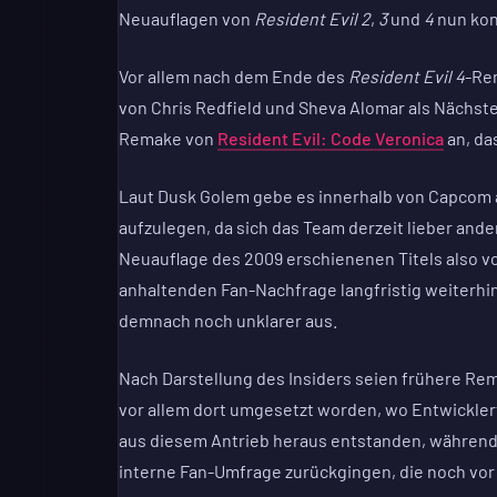
Neuauflagen von
Resident Evil 2
,
3
und
4
nun kon
Vor allem nach dem Ende des
Resident Evil 4
-Rem
von Chris Redfield und Sheva Alomar als Nächste
Remake von
Resident Evil: Code Veronica
an, da
Laut Dusk Golem gebe es innerhalb von Capcom a
aufzulegen, da sich das Team derzeit lieber ande
Neuauflage des 2009 erschienenen Titels also vor
anhaltenden Fan-Nachfrage langfristig weiterhin
demnach noch unklarer aus.
Nach Darstellung des Insiders seien frühere Re
vor allem dort umgesetzt worden, wo Entwicklert
aus diesem Antrieb heraus entstanden, während 
interne Fan-Umfrage zurückgingen, die noch vo