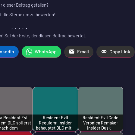
ir dieser Beitrag gefallen?
f die Sterne um zu bewerten!
! Sei der Erste, der diesen Beitrag bewertet.
inkedIn
WhatsApp
Email
Copy Link
: Resident Evil
Resident Evil
Resident Evil Code
em DLC soll erst
Requiem: Insider
Veronica Remake:
nach dem…
behauptet DLC mit…
Insider Dusk…