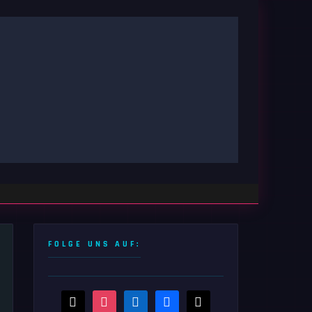
FOLGE UNS AUF:
threads
instagram
linkedin
facebook
x