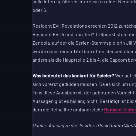
solle intern größeres Interesse an einer Neuaufl
oder 6.
Resident Evil Revelations erschien 2012 zunächs
Resident Evil 4 und 5 an. Im Mittelpunkt steht e
Zenobia, auf der die Serien-Stammspielerin Jill
würde damit einen Titel betreffen, der seit übe
anders als die Hauptteile 2 bis 4, die Capcom be
Was bedeutet das konkret für Spieler?
Wer auf ei
sich vorerst gedulden müssen. Da es sich um unge
Fans diese Angaben mit der gebotenen Vorsicht 
Aussagen gibt es bislang nicht. Bestätigt ist bis
dem die Reihe ihre umfangreiche
Remake-Histor
Quelle: Aussagen des Insiders Dusk Golem (Aest