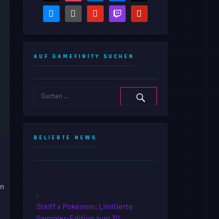
bluesky
steam-
youtube
twitch
pinterest
square
AUF GAMEFINITY SUCHEN
BELIEBTE NEWS
on
Steiff x Pokémon: Limitierte
Sammler-Edition zum 30.