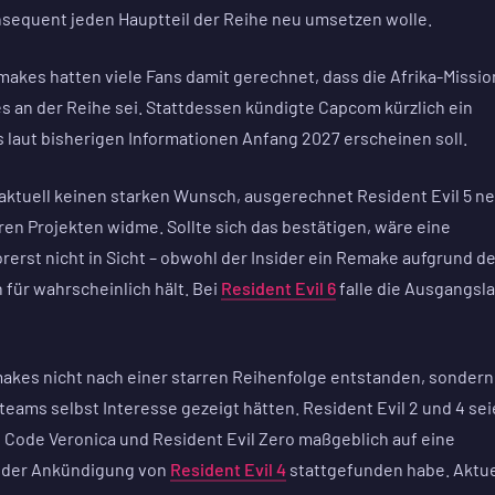
sequent jeden Hauptteil der Reihe neu umsetzen wolle.
akes hatten viele Fans damit gerechnet, dass die Afrika-Missio
s an der Reihe sei. Stattdessen kündigte Capcom kürzlich ein
s laut bisherigen Informationen Anfang 2027 erscheinen soll.
ktuell keinen starken Wunsch, ausgerechnet Resident Evil 5 n
ren Projekten widme. Sollte sich das bestätigen, wäre eine
erst nicht in Sicht – obwohl der Insider ein Remake aufgrund de
 für wahrscheinlich hält. Bei
Resident Evil 6
falle die Ausgangsl
makes nicht nach einer starren Reihenfolge entstanden, sondern
eams selbst Interesse gezeigt hätten. Resident Evil 2 und 4 se
Code Veronica und Resident Evil Zero maßgeblich auf eine
r der Ankündigung von
Resident Evil 4
stattgefunden habe. Aktue