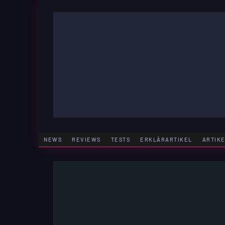
Zum
Inhalt
springen
GAMING | ENTERTAINMENT | TECHNIK | LIFESTY
GAMEFINITY
NEWS
REVIEWS
TESTS
ERKLÄRARTIKEL
ARTIK