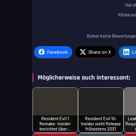
Hat d
Klicke au
Bisher keine Bewertungen
Facebook
Share on X
L
Möglicherweise auch interessant:
Resident Evil 1
Resident Evil 10:
Leak
Remake: Insider
Insider sieht Release
Requi
berichtet über…
frühestens 2031