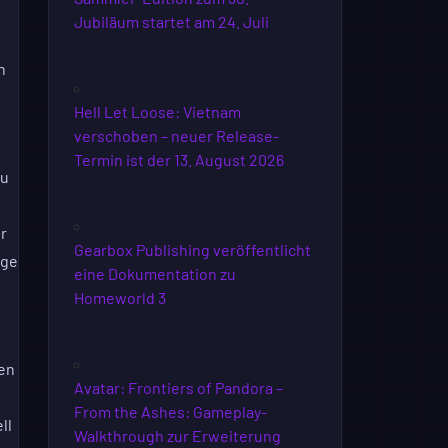
Jubiläum startet am 24. Juli
n
Hell Let Loose: Vietnam
verschoben – neuer Release-
Termin ist der 13. August 2026
eu
r
Gearbox Publishing veröffentlicht
age
eine Dokumentation zu
Homeworld 3
ien
Avatar: Frontiers of Pandora –
From the Ashes: Gameplay-
ll
Walkthrough zur Erweiterung