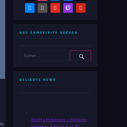
bluesky
steam-
youtube
twitch
pinterest
square
AUF GAMEFINITY SUCHEN
BELIEBTE NEWS
ic