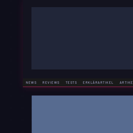
Zum
Inhalt
springen
GAMING | ENTERTAINMENT | TECHNIK | LIFESTY
GAMEFINITY
NEWS
REVIEWS
TESTS
ERKLÄRARTIKEL
ARTIK