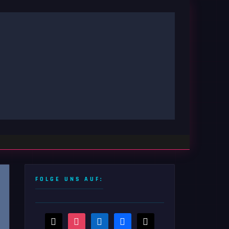
FOLGE UNS AUF:
threads
instagram
linkedin
facebook
x