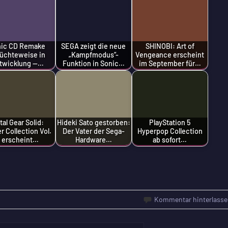
nic CD Remake
SEGA zeigt die neue
SHINOBI: Art of
üchteweise in
„Kampfmodus“-
Vengeance erscheint
twicklung —…
Funktion in Sonic…
im September für…
tal Gear Solid:
Hideki Sato gestorben:
PlayStation 5
r Collection Vol.
Der Vater der Sega-
Hyperpop Collection
 erscheint…
Hardware…
ab sofort…
Kommentar hinterlasse