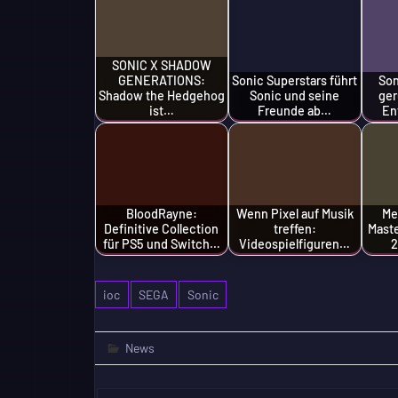
SONIC X SHADOW
GENERATIONS:
Sonic Superstars führt
So
Shadow the Hedgehog
Sonic und seine
ger
ist…
Freunde ab…
En
BloodRayne:
Wenn Pixel auf Musik
Me
Definitive Collection
treffen:
Maste
für PS5 und Switch…
Videospielfiguren…
2
ioc
SEGA
Sonic
News