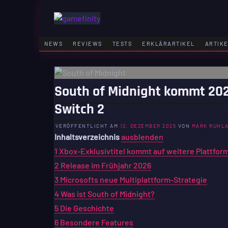
Zum
Inhalt
GAMEFINITY
springen
GAMING | ENTERTAINMENT | TECHNIK | LIFESTY
NEWS
REVIEWS
TESTS
ERKLÄRARTIKEL
ARTIK
South of Midnight kommt 202
Switch 2
VERÖFFENTLICHT AM
12. DEZEMBER 2025
VON
MARK RUHL
Inhaltsverzeichnis
ausblenden
1
Xbox-Exklusivtitel kommt auf weitere Plattfor
2
Release im Frühjahr 2026
3
Microsofts neue Multiplattform-Strategie
4
Was ist South of Midnight?
5
Die Geschichte
6
Besondere Features