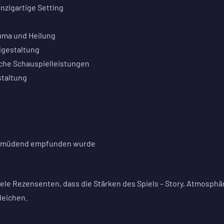
zigartige Setting
uma und Heilung
dgestaltung
che Schauspielleistungen
staltung
s ermüdend empfunden wurde
ele Rezensenten, dass die Stärken des Spiels – Story, Atmosphä
leichen.