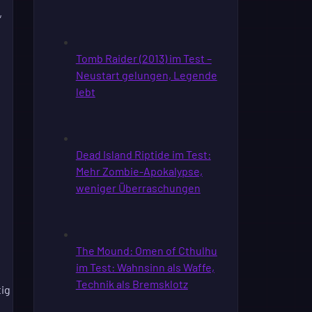
,
tig