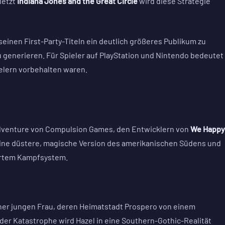
letzt
Indiana Jones and the Great Circle
wird diese Strategie
seinen First-Party-Titeln ein deutlich größeres Publikum zu
 generieren. Für Spieler auf PlayStation und Nintendo bedeutet
ielern vorbehalten waren.
Adventure von Compulsion Games, den Entwicklern von
We Happy
n eine düstere, magische Version des amerikanischen Südens und
ertem Kampfsystem.
iner jungen Frau, deren Heimatstadt Prospero von einem
er Katastrophe wird Hazel in eine Southern-Gothic-Realität