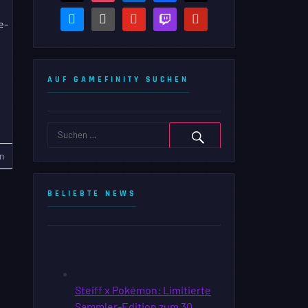
bluesky
steam-
youtube
twitch
pinterest
e-
square
AUF GAMEFINITY SUCHEN
n
BELIEBTE NEWS