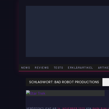
Zum
Inhalt
springen
GAMING | ENTERTAINMENT | TECHNIK | LIFESTY
GAMEFINITY
NEWS
REVIEWS
TESTS
ERKLÄRARTIKEL
ARTIK
SCHLAGWORT:
BAD ROBOT PRODUCTIONS
VERÖFFENTLICHT AM
14. NOVEMBER 2025
VON
MARK RUHL