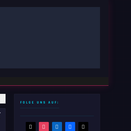
FOLGE UNS AUF:
-
threads
instagram
linkedin
facebook
x