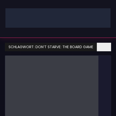
Zum
Inhalt
springen
GAMING | ENTERTAINMENT | TECHNIK | LIFESTYLE
GAMEFINITY
SCHLAGWORT:
DON’T STARVE: THE BOARD GAME