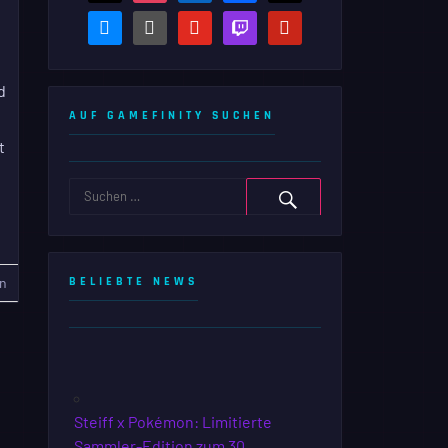
bluesky
steam-
youtube
twitch
pinterest
square
d
AUF GAMEFINITY SUCHEN
:
t
n
BELIEBTE NEWS
Steiff x Pokémon: Limitierte
Sammler-Edition zum 30.