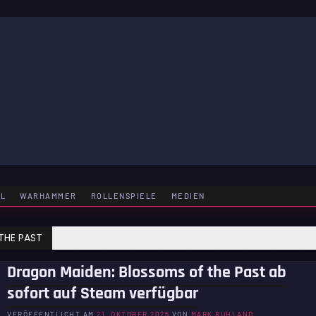
LE
EL
WARHAMMER
ROLLENSPIELE
MEDIEN
THE PAST
Dragon Maiden: Blossoms of the Past ab
sofort auf Steam verfügbar
VERÖFFENTLICHT AM
21. OKTOBER 2025
VON
MARK RUHLAND