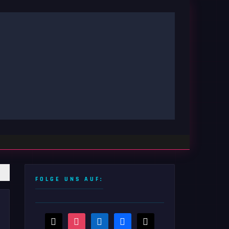
FOLGE UNS AUF:
threads
instagram
linkedin
facebook
x