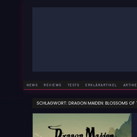
Zum
Inhalt
springen
GAMING | ENTERTAINMENT | TECHNIK | LIFESTY
GAMEFINITY
NEWS
REVIEWS
TESTS
ERKLÄRARTIKEL
ARTIK
SCHLAGWORT:
DRAGON MAIDEN: BLOSSOMS OF 