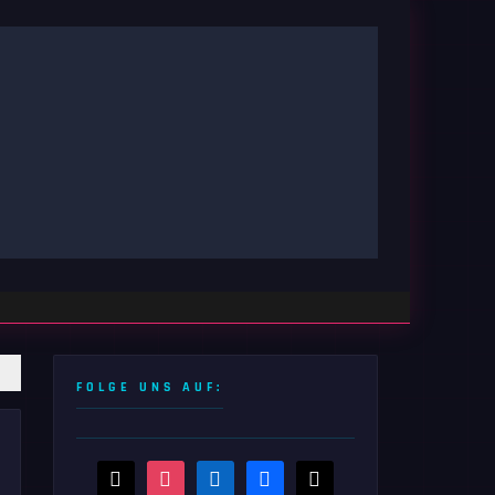
FOLGE UNS AUF:
threads
instagram
linkedin
facebook
x