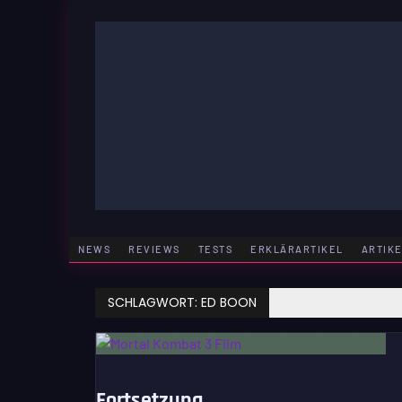
Zum
Inhalt
springen
GAMING | ENTERTAINMENT | TECHNIK | LIFESTY
GAMEFINITY
NEWS
REVIEWS
TESTS
ERKLÄRARTIKEL
ARTIK
SCHLAGWORT:
ED BOON
Fortsetzung