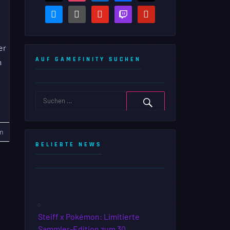
bluesky
steam-
youtube
twitch
pinterest
square
er
AUF GAMEFINITY SUCHEN
m
n
BELIEBTE NEWS
Steiff x Pokémon: Limitierte
Sammler-Edition zum 30.