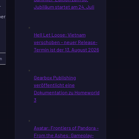
T
ber
n