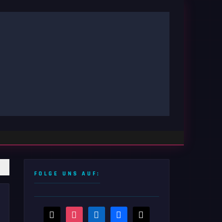
FOLGE UNS AUF:
threads
instagram
linkedin
facebook
x