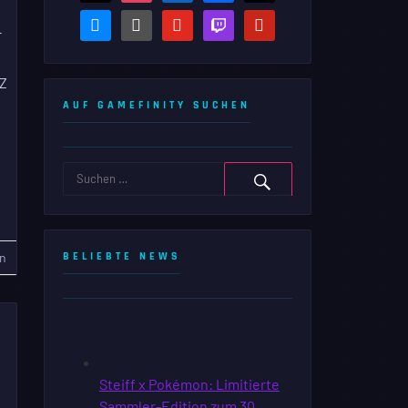
bluesky
steam-
youtube
twitch
pinterest
-
square
EZ
AUF GAMEFINITY SUCHEN
n
BELIEBTE NEWS