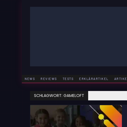
Zum
Inhalt
springen
GAMING | ENTERTAINMENT | TECHNIK | LIFESTY
GAMEFINITY
NEWS
REVIEWS
TESTS
ERKLÄRARTIKEL
ARTIK
SCHLAGWORT:
GAMELOFT