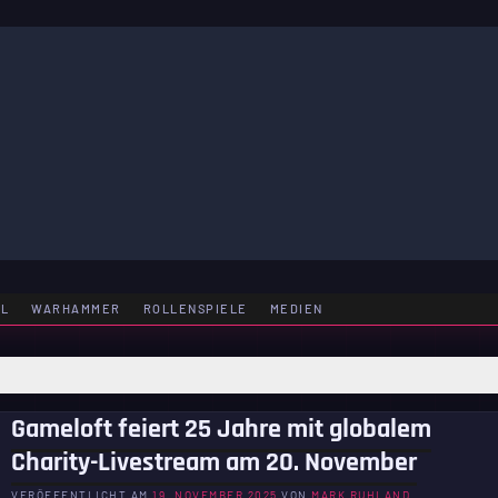
LE
EL
WARHAMMER
ROLLENSPIELE
MEDIEN
Gameloft feiert 25 Jahre mit globalem
Charity-Livestream am 20. November
VERÖFFENTLICHT AM
19. NOVEMBER 2025
VON
MARK RUHLAND