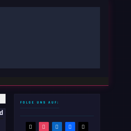
FOLGE UNS AUF:
rd
threads
instagram
linkedin
facebook
x