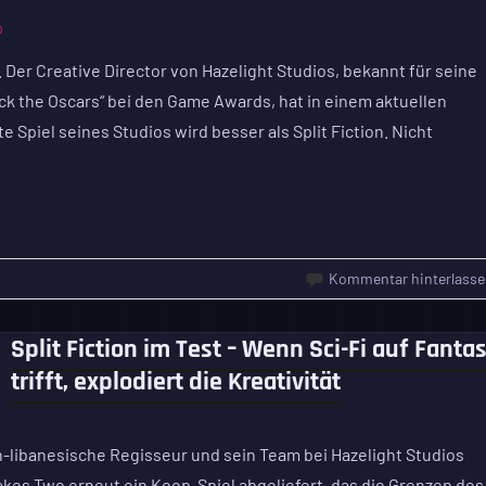
D
Der Creative Director von Hazelight Studios, bekannt für seine
ck the Oscars“ bei den Game Awards, hat in einem aktuellen
 Spiel seines Studios wird besser als Split Fiction. Nicht
Kommentar hinterlasse
Split Fiction im Test – Wenn Sci-Fi auf Fanta
trifft, explodiert die Kreativität
-libanesische Regisseur und sein Team bei Hazelight Studios
kes Two erneut ein Koop-Spiel abgeliefert, das die Grenzen des