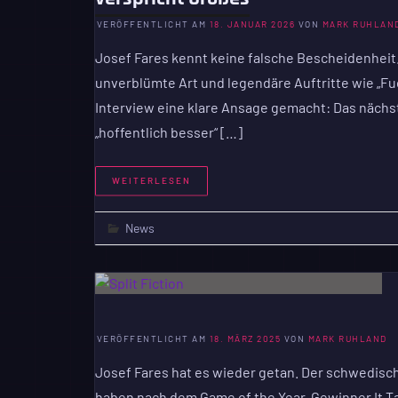
VERÖFFENTLICHT AM
18. JANUAR 2026
VON
MARK RUHLAN
Josef Fares kennt keine falsche Bescheidenheit. 
unverblümte Art und legendäre Auftritte wie „Fu
Interview eine klare Ansage gemacht: Das nächste
„hoffentlich besser“ […]
WEITERLESEN
News
VERÖFFENTLICHT AM
18. MÄRZ 2025
VON
MARK RUHLAND
Josef Fares hat es wieder getan. Der schwedisch
haben nach dem Game of the Year-Gewinner It Ta