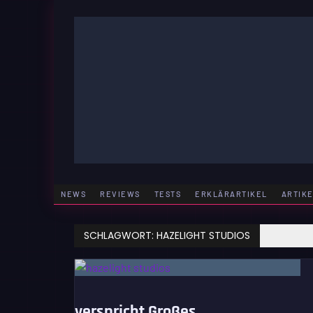
Zum
Inhalt
springen
GAMING | ENTERTAINMENT | TECHNIK | LIFESTY
GAMEFINITY
NEWS
REVIEWS
TESTS
ERKLÄRARTIKEL
ARTIK
SCHLAGWORT:
HAZELIGHT STUDIOS
verspricht Großes