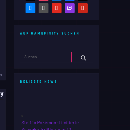
bluesky
steam-
youtube
twitch
pinterest
square
AUF GAMEFINITY SUCHEN
n
BELIEBTE NEWS
sy
Steiff x Pokémon: Limitierte
Sammler-Edition zum 30.