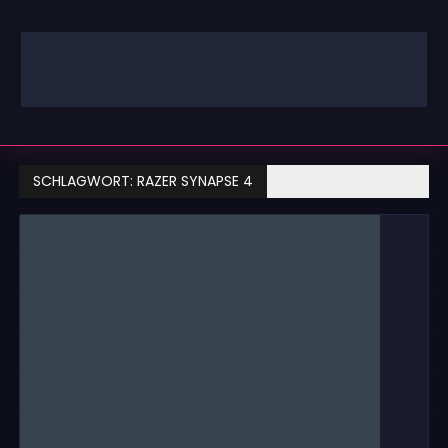
Zum
Inhalt
springen
GAMING | ENTERTAINMENT | TECHNIK | LIFESTYLE
GAMEFINITY
SCHLAGWORT:
RAZER SYNAPSE 4